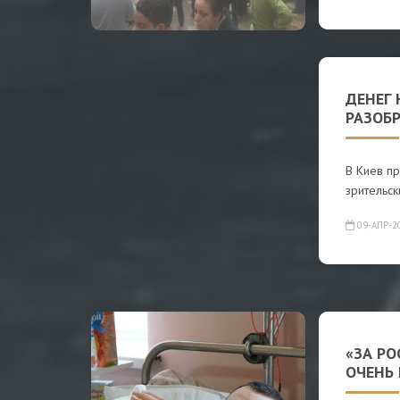
ДЕНЕГ 
РАЗОБР
В Киев пр
зрительск
09-АПР-2
«ЗА РО
ОЧЕНЬ