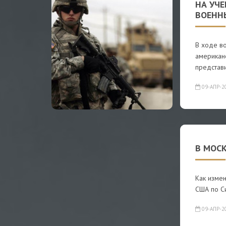
НА УЧ
ВОЕНН
В ходе в
американ
представ
09-АПР-2
В МОСК
Как измен
США по С
09-АПР-2