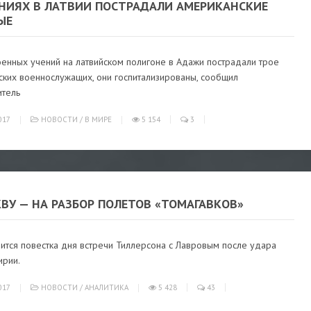
ЕНИЯХ В ЛАТВИИ ПОСТРАДАЛИ АМЕРИКАНСКИЕ
ЫЕ
оенных учений на латвийском полигоне в Адажи пострадали трое
ских военнослужащих, они госпитализированы, сообщил
итель
017
НОВОСТИ
/
В МИРЕ
5 154
3
ВУ — НА РАЗБОР ПОЛЕТОВ «ТОМАГАВКОВ»
ится повестка дня встречи Тиллерсона с Лавровым после удара
ирии.
017
НОВОСТИ
/
АНАЛИТИКА
5 428
43