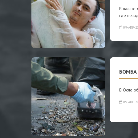
В палате 
где незад
09-АПР-2
БОМБА
В Осло о
09-АПР-2