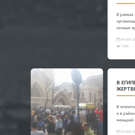
В рамках
организа
ночные п
09-АПР-2
7 943
В ЕГИП
ЖЕРТВ
В египетс
и в район
меньшей
09-АПР-2