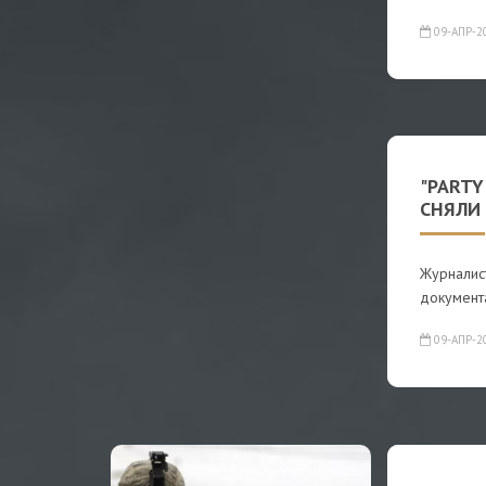
09-АПР-2
"PARTY
СНЯЛИ
Журналист
документ
09-АПР-2