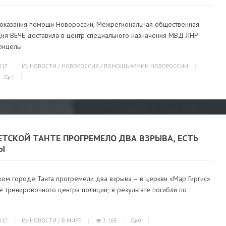
 оказания помощи Новороссии, Межрегиональная общественная
ция ВЕЧЕ доставила в центр специального назначения МВД ЛНР
рицелы
017
НОВОСТИ
/
НОВОРОССИЯ
/
ПОМОЩЬ АРМИИ НОВОРОССИИ
1
ЕТСКОЙ ТАНТЕ ПРОГРЕМЕЛО ДВА ВЗРЫВА, ЕСТЬ
Ы
ком городе Танта прогремели два взрыва – в церкви «Мар Гиргис»
е тренировочного центра полиции; в результате погибли по
017
НОВОСТИ
/
В МИРЕ
3 168
0