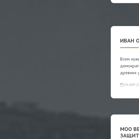
ИВАН 
Всем нужн
демократ
древних 
09-АПР-2
МОО В
ЗАЩИТ