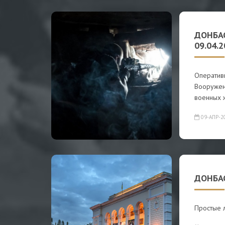
ДОНБА
09.04.
Оператив
Вооружен
военных 
09-АПР-2
ДОНБА
Простые л