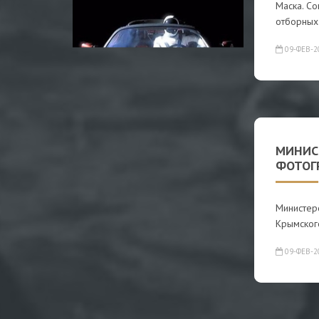
Маска. Со
отборных
09-ФЕВ-2
МИНИС
ФОТОГ
Министер
Крымског
09-ФЕВ-2