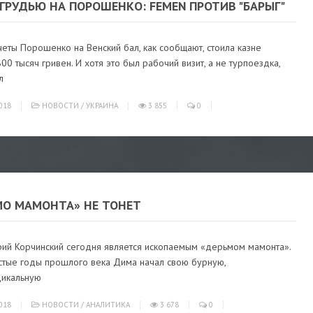
ГРУДЬЮ НА ПОРОШЕНКО: FEMEN ПРОТИВ "БАРЫГ"
еты Порошенко на Венский бал, как сообщают, стоила казне
00 тысяч гривен. И хотя это был рабочий визит, а не турпоездка,
л
018
НОВОСТИ
/
УКРАИНА
3 855
0
МО МАМОНТА» НЕ ТОНЕТ
рий Корчинский сегодня является ископаемым «дерьмом мамонта».
стые годы прошлого века Дима начал свою бурную,
дикальную
018
НОВОСТИ
/
АНАЛИТИКА
3 678
0