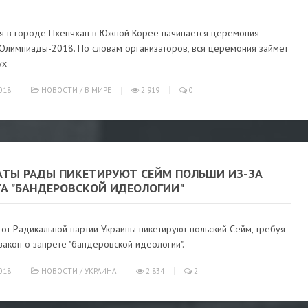
я в городе Пхенчхан в Южной Корее начинается церемония
 Олимпиады-2018. По словам организаторов, вся церемония займет
ух
018
НОВОСТИ
/
В МИРЕ
2 919
0
АТЫ РАДЫ ПИКЕТИРУЮТ СЕЙМ ПОЛЬШИ ИЗ-ЗА
ТА "БАНДЕРОВСКОЙ ИДЕОЛОГИИ"
от Радикальной партии Украины пикетируют польский Сейм, требуя
закон о запрете "бандеровской идеологии".
018
НОВОСТИ
/
УКРАИНА
2 834
2