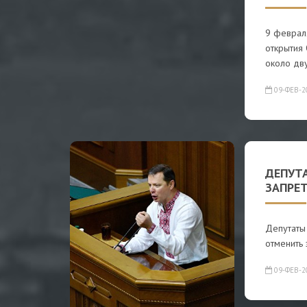
9 феврал
открытия
около дв
09-ФЕВ-2
ДЕПУТ
ЗАПРЕ
Депутаты 
отменить 
09-ФЕВ-2