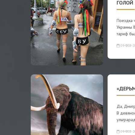
ГОЛОЙ 
Поездка ч
Украины 8
тариф бы
09-ФЕВ-2
«ДЕРЬ
Да, Дмит
В девяно
ультрара
09-ФЕВ-2