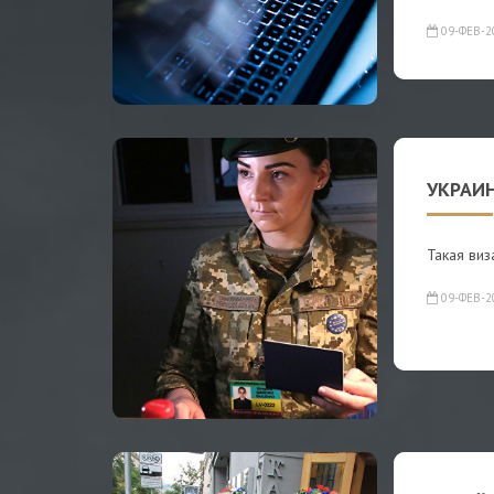
09-ФЕВ-2
УКРАИ
Такая виз
09-ФЕВ-2