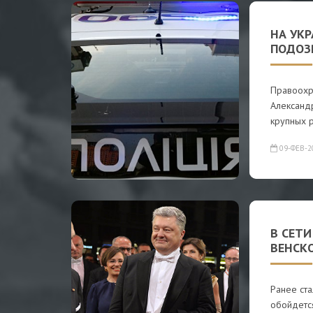
НА УК
ПОДОЗ
Правоохр
Александ
крупных 
09-ФЕВ-2
В СЕТ
ВЕНСК
Ранее ста
обойдетс