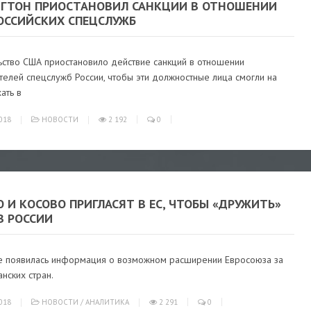
ГТОН ПРИОСТАНОВИЛ САНКЦИИ В ОТНОШЕНИИ
РОССИЙСКИХ СПЕЦСЛУЖБ
ьство США приостановило действие санкций в отношении
елей спецслужб России, чтобы эти должностные лица смогли на
ать в
018
НОВОСТИ
2 192
0
 И КОСОВО ПРИГЛАСЯТ В ЕС, ЧТОБЫ «ДРУЖИТЬ»
В РОССИИ
е появилась информация о возможном расширении Евросоюза за
анских стран.
018
НОВОСТИ
/
АНАЛИТИКА
2 291
0