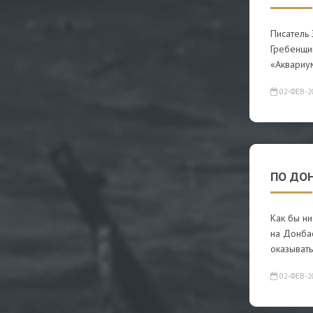
Писатель
Гребенщи
«Аквариу
02-ФЕВ-2
ПО ДО
Как бы ни
на Донба
оказывать
02-ФЕВ-2