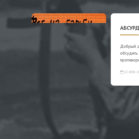
АБСУРД
Добрый д
обсудить
противор
02-ФЕВ-2