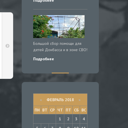
Подробнее
Большой сбор помощи для
детей Донбасса и в зоне СВО!
Подробнее
«
ФЕВРАЛЬ 2018
»
ПН
ВТ
СР
ЧТ
ПТ
СБ
ВС
1
2
3
4