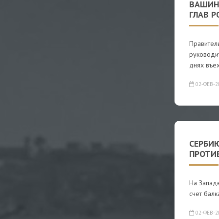
ВАШИН
ГЛАВ 
Правител
руководит
днях въех
02-ФЕВ-2
СЕРБИЮ
ПРОТИ
На Запад
счет балк
02-ФЕВ-2