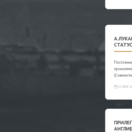
А.ЛУК
СТАТУС
Постоянн
прокомме
(Совмест
02-ФЕВ-2
ПРИЛЕ
АНГЛИ