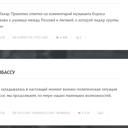
 Захар Прилепин ответил на комментарий музыканта Бориса
кова о разнице между Россией и Англией, о которой лидер группы
м»
018
НОВОСТИ
/
РОССИЯ
4 640
1
НБАССУ
 складывалась в настоящий момент военно-политическая ситуация
ссе, мы продолжаем, по мере наших маленьких возможностей,
018
РОССИЯ
/
НОВОРОССИЯ
/
УКРАИНА
3 519
0