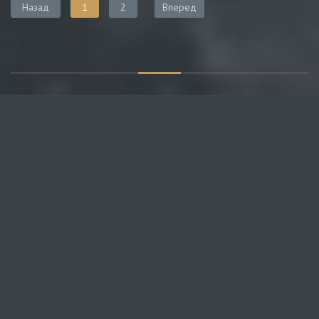
Назад
1
2
Вперед
О САЙТЕ
Публикуем различные мнения, статьи и видеоматериалы.
Посетителям нашего сайта предоставляем возможность
общения на портале – вы можете комментировать
публикации и добавлять свои.
НОВОСТИ