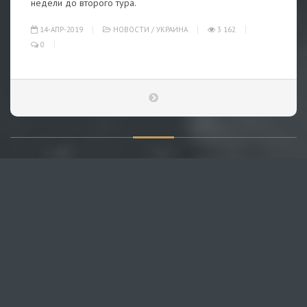
недели до второго тура.
14-АПР-2019
НОВОСТИ
/
УКРАИНА
3 162
0
О САЙТЕ
Публикуем различные мнения, статьи и видеоматериалы.
Посетителям нашего сайта предоставляем возможность
общения на портале – вы можете комментировать
публикации и добавлять свои.