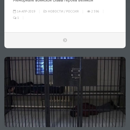
Мемориале воинской славы героев Великой
14-АПР-2019
НОВОСТИ
/
РОССИЯ
2 596
1