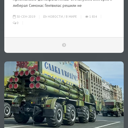
либерал Симонас Гентвилас решили не
30-СЕН-2019
НОВОСТИ
/
В МИРЕ
1 854
0