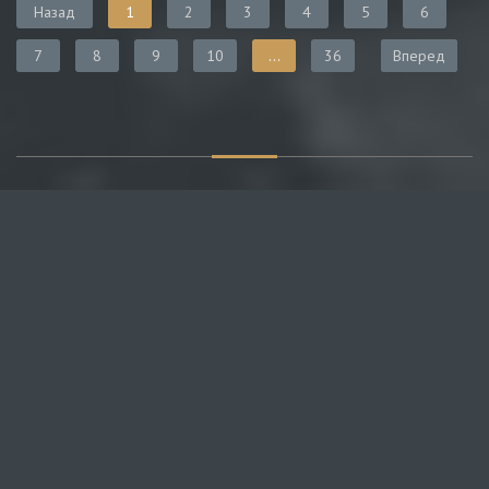
Назад
1
2
3
4
5
6
7
8
9
10
...
36
Вперед
О САЙТЕ
Публикуем различные мнения, статьи и видеоматериалы.
Посетителям нашего сайта предоставляем возможность
общения на портале – вы можете комментировать
публикации и добавлять свои.