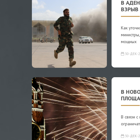
В АДЕ
ВЗРЫВ
Как уточн
министры,
мощных
30-ДЕК-2
В НОВ
ПЛОЩА
В связи 
ограничат
30-ДЕК-2