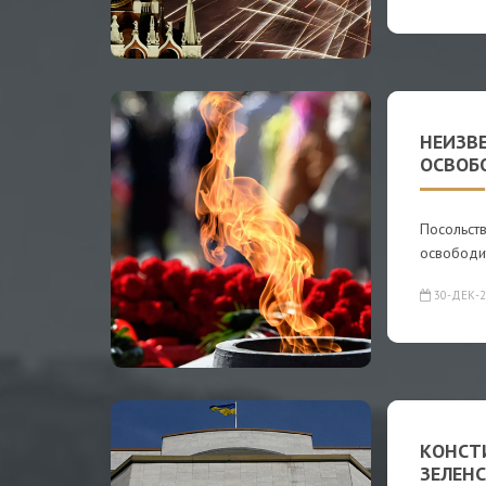
НЕИЗВ
ОСВОБ
Посольст
освободи
30-ДЕК-2
КОНСТ
ЗЕЛЕН