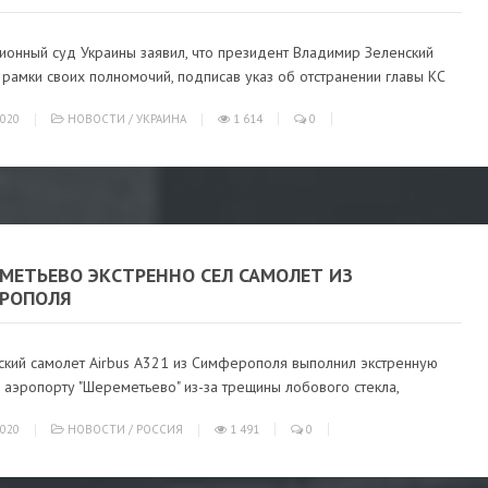
ионный суд Украины заявил, что президент Владимир Зеленский
рамки своих полномочий, подписав указ об отстранении главы КС
020
НОВОСТИ
/
УКРАИНА
1 614
0
МЕТЬЕВО ЭКСТРЕННО СЕЛ САМОЛЕТ ИЗ
РОПОЛЯ
ский самолет Airbus А321 из Симферополя выполнил экстренную
 аэропорту "Шереметьево" из-за трещины лобового стекла,
020
НОВОСТИ
/
РОССИЯ
1 491
0