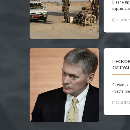
В зале п
взрыв, со
30-ДЕК-2
ПЕСКО
СИТУА
Ситуация
чувств, з
30-ДЕК-2