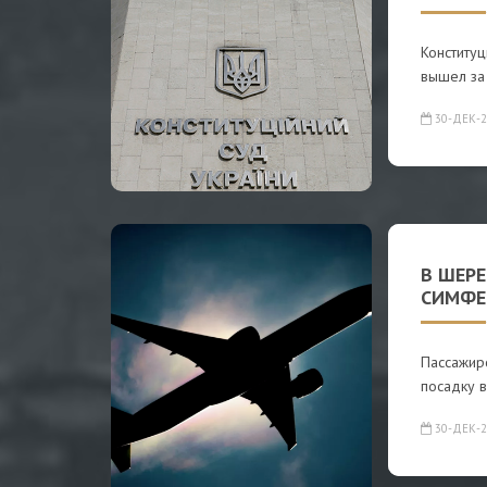
Конституц
вышел за 
30-ДЕК-2
В ШЕРЕ
СИМФЕ
Пассажир
посадку в
30-ДЕК-2