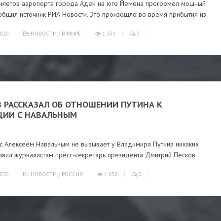
рилетов аэропорта города Аден на юге Йемена прогремел мощный
общил источник РИА Новости. Это произошло во время прибытия из
020
НОВОСТИ
/
В МИРЕ
1 351
0
В РАССКАЗАЛ ОБ ОТНОШЕНИИ ПУТИНА К
ЦИИ С НАВАЛЬНЫМ
 с Алексеем Навальным не вызывает у Владимира Путина никаких
аявил журналистам пресс-секретарь президента Дмитрий Песков.
020
НОВОСТИ
/
РОССИЯ
1 632
0