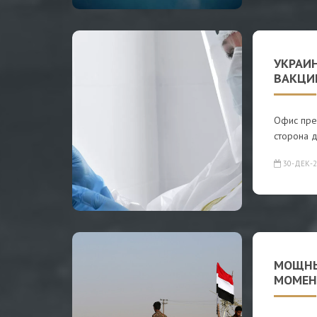
УКРАИ
ВАКЦИ
Офис пре
сторона д
30-ДЕК-2
МОЩНЫ
МОМЕН