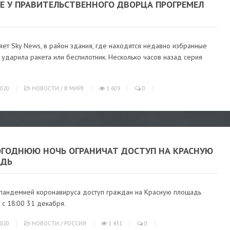
НЕ У ПРАВИТЕЛЬСТВЕННОГО ДВОРЦА ПРОГРЕМЕЛ
яет Sky News, в район здания, где находятся недавно избранные
 ударила ракета или беспилотник. Несколько часов назад серия
020
НОВОСТИ
/
В МИРЕ
1 609
0
ОГОДНЮЮ НОЧЬ ОГРАНИЧАТ ДОСТУП НА КРАСНУЮ
ДЬ
с пандемией коронавируса доступ граждан на Красную площадь
 с 18:00 31 декабря.
020
НОВОСТИ
/
РОССИЯ
1 431
0