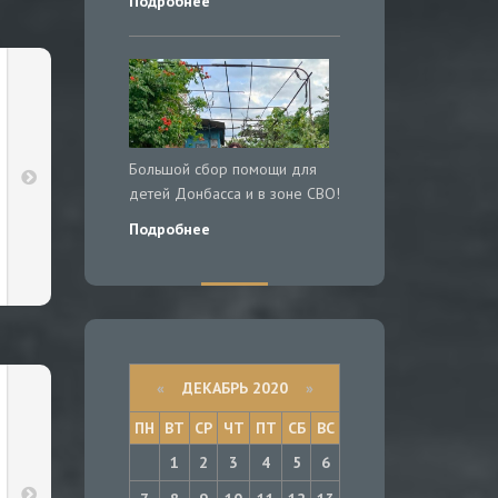
Подробнее
Большой сбор помощи для
детей Донбасса и в зоне СВО!
Подробнее
«
ДЕКАБРЬ 2020
»
ПН
ВТ
СР
ЧТ
ПТ
СБ
ВС
1
2
3
4
5
6