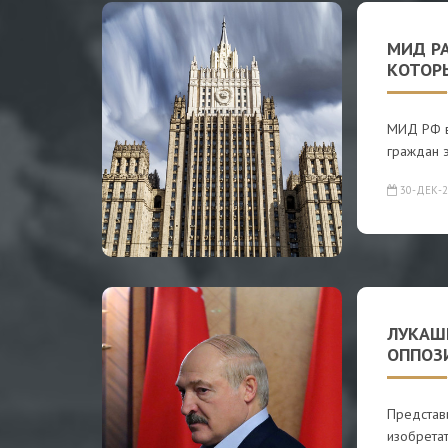
МИД Р
КОТОР
МИД РФ в
граждан э
30-ДЕК-2
ЛУКАШ
ОППОЗ
Представ
изобретат