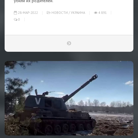
убили их родителей.
28-МАР-2022
НОВОСТИ
/
УКРАИНА
4 891
0