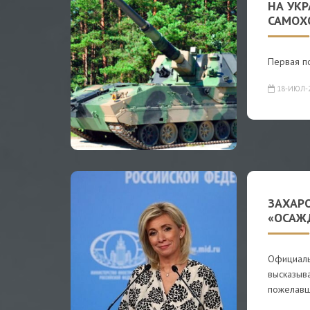
НА УК
САМОХ
Первая по
18-ИЮЛ-
ЗАХАРО
«ОСАЖ
Официаль
высказыва
пожелав