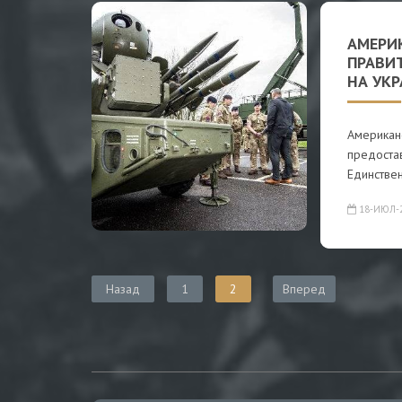
АМЕРИ
ПРАВИ
НА УК
Американ
предостав
Единстве
18-ИЮЛ-
Назад
1
2
Вперед