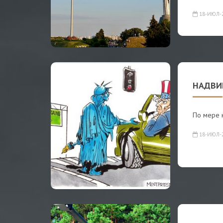
18-ИЮЛ-
НАДВИ
По мере 
18-ИЮЛ-