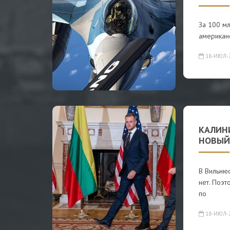
За 100 мл
американс
18-ИЮЛ-
КАЛИН
НОВЫЙ
В Вильнюс
нет. Поэт
по
18-ИЮЛ-