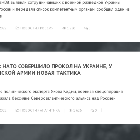
aHDit выявили сотрудничающих с военной разведкой Украины
России и передали список компетентным органам, сообщил один из
в
2022
НОВОСТИ
/
РОССИЯ
1 280
0
 НАТО СОВЕРШИЛО ПРОКОЛ НА УКРАИНЕ, У
ЙСКОЙ АРМИИ НОВАЯ ТАКТИКА
ю политического эксперта Якова Кедми, военная спецоперация
азала бессилие Североатлантического альянса над Россией.
2022
НОВОСТИ
/
АНАЛИТИКА
1 626
0