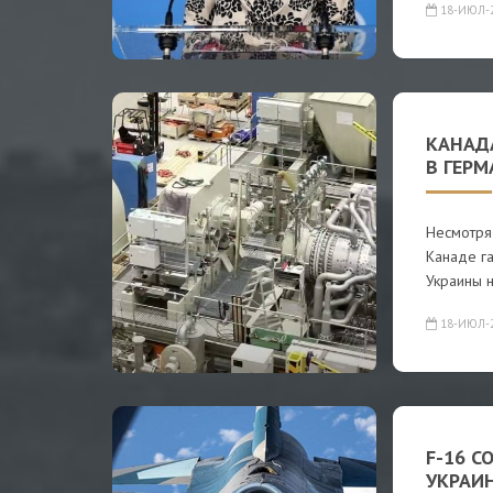
18-ИЮЛ-
КАНАДА
В ГЕР
Несмотря 
Канаде га
Украины 
18-ИЮЛ-
F-16 С
УКРАИ