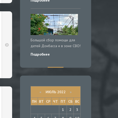
Подробнее
Большой сбор помощи для
детей Донбасса и в зоне СВО!
Подробнее
«
ИЮЛЬ 2022
»
ПН
ВТ
СР
ЧТ
ПТ
СБ
ВС
1
2
3