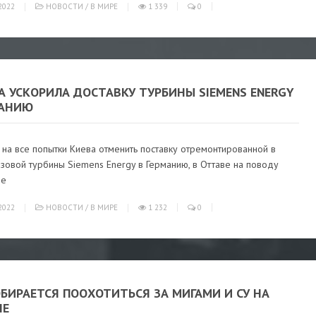
2022
НОВОСТИ
/
В МИРЕ
1 339
0
 УСКОРИЛА ДОСТАВКУ ТУРБИНЫ SIEMENS ENERGY
МАНИЮ
на все попытки Киева отменить поставку отремонтированной в
зовой турбины Siemens Energy в Германию, в Оттаве на поводу
не
2022
НОВОСТИ
/
В МИРЕ
1 232
0
ОБИРАЕТСЯ ПООХОТИТЬСЯ ЗА МИГАМИ И СУ НА
НЕ