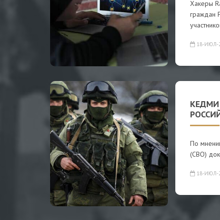
Хакеры R
граждан 
участнико
18-ИЮЛ-
КЕДМИ:
РОССИ
По мнени
(СВО) док
18-ИЮЛ-