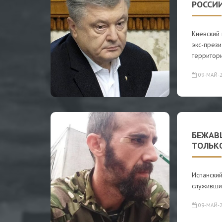
РОССИ
Киевский 
экс-през
территор
09-МАЙ-2
БЕЖАВ
ТОЛЬКО
Испанский
служивши
09-МАЙ-2