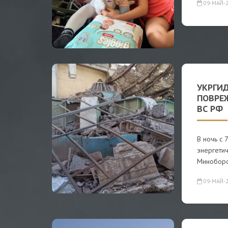
09-МАЙ-2
УКРГИ
ПОВРЕ
ВС РФ
В ночь с 
энергетич
Миноборо
09-МАЙ-2