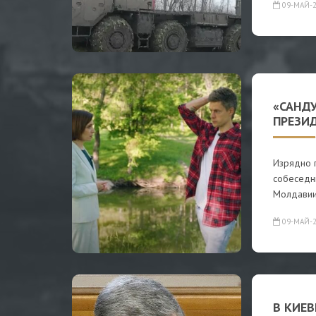
09-МАЙ-2
«САНДУ
ПРЕЗИ
Изрядно 
собеседн
Молдавии
09-МАЙ-2
В КИЕВ