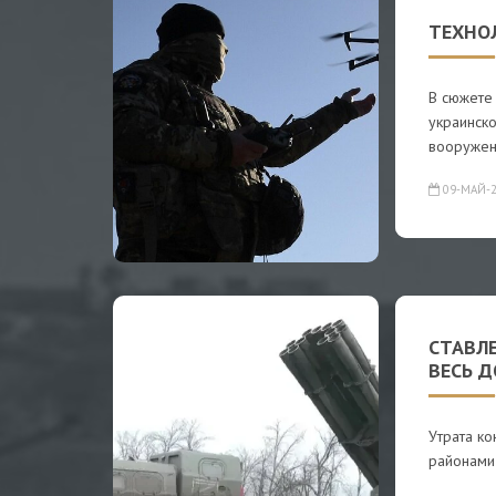
ТЕХНО
В сюжете
украинск
вооружен
09-МАЙ-2
СТАВЛ
ВЕСЬ Д
Утрата к
районами