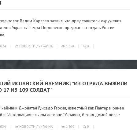
И
политолог Вадим Карасев заявил, что представители окружения
идента Украины Петра Порошенко предлагают отдать России
ию
024
НОВОСТИ
/
УКРАИНА
1 650
0
ШИЙ ИСПАНСКИЙ НАЕМНИК: "ИЗ ОТРЯДА ВЫЖИЛИ
 17 ИЗ 109 СОЛДАТ"
 наёмник Джонатан Гуисадо Гарсия, известный как Пантера, ранее
й в "Интернациональном легионе" Украины, бежал домой после
024
НОВОСТИ
/
УКРАИНА
1 609
0