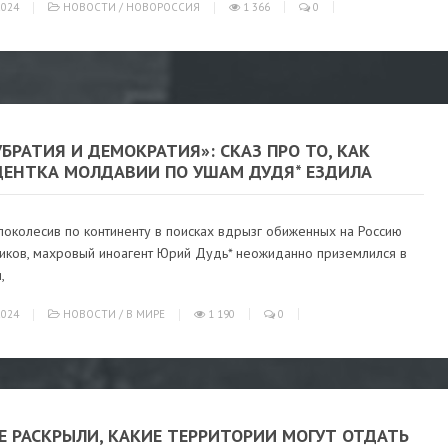
024
НОВОСТИ
/
НОВОРОССИЯ
1 366
0
БРАТИЯ И ДЕМОКРАТИЯ»: СКАЗ ПРО ТО, КАК
ДЕНТКА МОЛДАВИИ ПО УШАМ ДУДЯ* ЕЗДИЛА
поколесив по континенту в поисках вдрызг обиженных на Россию
иков, махровый иноагент Юрий Дудь* неожиданно приземлился в
,
024
НОВОСТИ
/
В МИРЕ
1 190
0
Е РАСКРЫЛИ, КАКИЕ ТЕРРИТОРИИ МОГУТ ОТДАТЬ