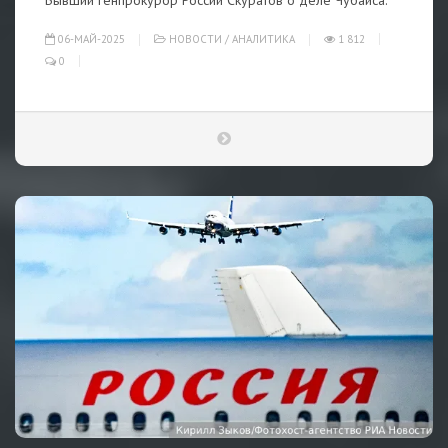
Бывший генпрокурор России Скуратов о деле Чубайса.
06-МАЙ-2025
НОВОСТИ
/
АНАЛИТИКА
1 812
0