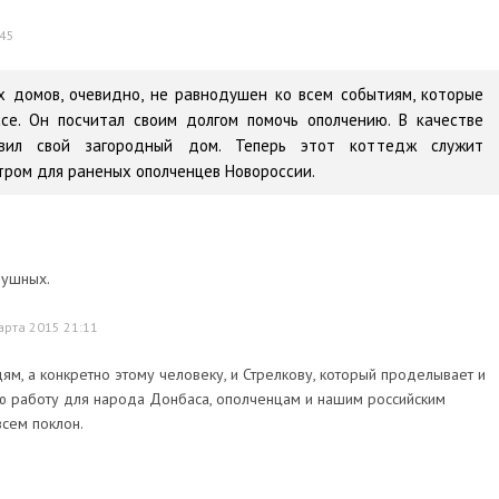
:45
х домов, очевидно, не равнодушен ко всем событиям, которые
се. Он посчитал своим долгом помочь ополчению. В качестве
авил свой загородный дом. Теперь этот коттедж служит
ром для раненых ополченцев Новороссии.
душных.
арта 2015 21:11
, а конкретно этому человеку, и Стрелкову, который проделывает и
ую работу для народа Донбаса, ополченцам и нашим российским
всем поклон.