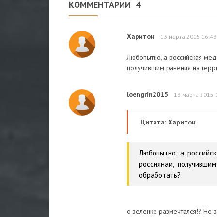
КОММЕНТАРИИ
4
Харитон
13 марта 2015 16:43
Любопытно, а российская мед
получившим ранения на терри
loengrin2015
13 марта 2015 
Цитата: Харитон
Любопытно, а российс
россиянам, получивши
обработать?
о зеленке размечтался!? Не з