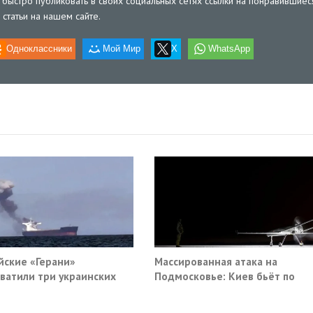
быстро публиковать в своих социальных сетях ссылки на понравившиес
статьи на нашем сайте.
Одноклассники
Мой Мир
X
WhatsApp
йские «Герани»
Массированная атака на
ватили три украинских
Подмосковье: Киев бьёт по
руза южнее Одессы
гражданской инфраструктуре