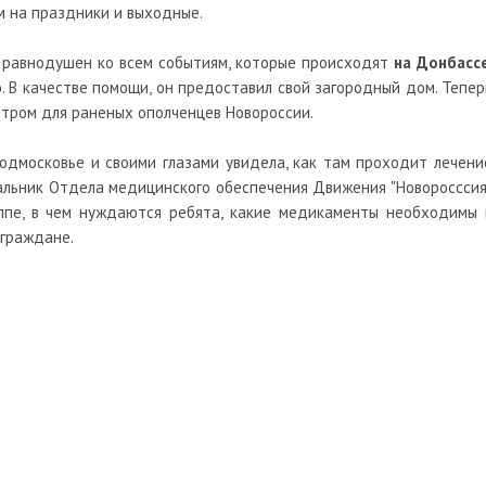
м на праздники и выходные.
е равнодушен ко всем событиям, которые происходят
на Донбасс
. В качестве помощи, он предоставил свой загородный дом. Тепер
тром для раненых ополченцев Новороссии.
одмосковье и своими глазами увидела, как там проходит лечени
альник Отдела медицинского обеспечения Движения "Новоросссия
уппе, в чем нуждаются ребята, какие медикаменты необходимы 
 граждане.