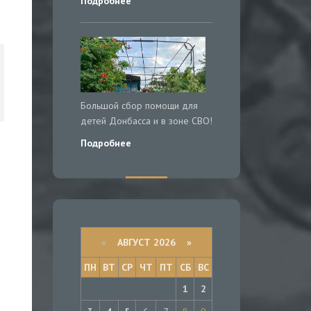
Подробнее
Большой сбор помощи для
детей Донбасса и в зоне СВО!
Подробнее
«
АВГУСТ 2026 »
ПН
ВТ
СР
ЧТ
ПТ
СБ
ВС
1
2