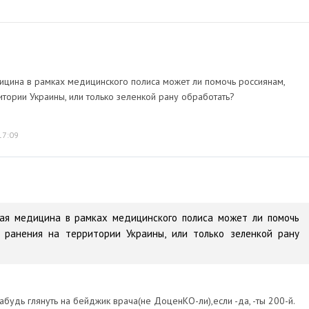
ицина в рамках медицинского полиса может ли помочь россиянам,
тории Украины, или только зеленкой рану обработать?
17:09
кая медицина в рамках медицинского полиса может ли помочь
м ранения на территории Украины, или только зеленкой рану
абудь глянуть на бейджик врача(не ДоценКО-ли),если -да, -ты 200-й.