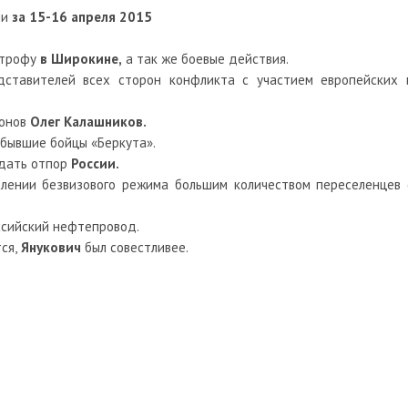
ии
за 15-16 апреля 2015
строфу
в Широкине,
а так же боевые действия.
ставителей всех сторон конфликта с участием европейских 
ионов
Олег Калашников.
бывшие бойцы «Беркута».
 дать отпор
России.
лении безвизового режима большим количеством переселенцев 
ссийский нефтепровод.
ся,
Янукович
был совестливее.