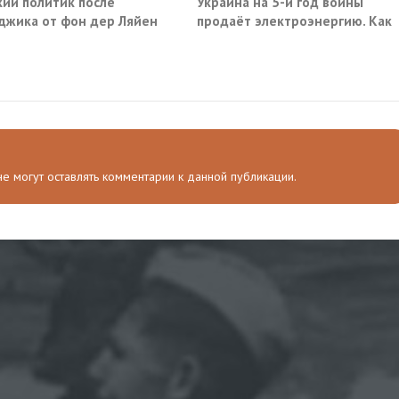
ий политик после
Украина на 5-й год войны
джика от фон дер Ляйен
продаёт электроэнергию. Как
ебовали немедленно
так?
атить помощь Киеву
 не могут оставлять комментарии к данной публикации.