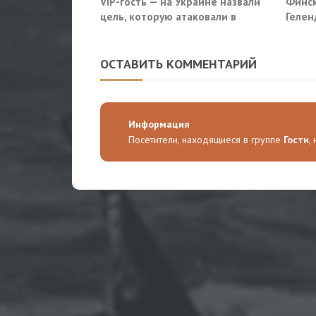
VIP-гость — на Украине назвали
Финск
цель, которую атаковали в
Гелен
московском кафе
потр
прекр
ОСТАВИТЬ КОММЕНТАРИЙ
Информация
Посетители, находящиеся в группе
Гости
,