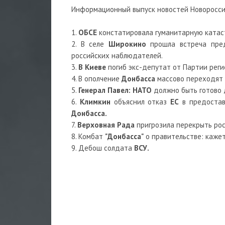
Информационный выпуск новостей Новоросс
1.
ОБСЕ
констатировала гуманитарную ката
2. В селе
Широкино
прошла встреча пред
российских наблюдателей.
3.
В Киеве
погиб экс-депутат от Партии рег
4. В ополчение
Донбасса
массово переходят 
5.
Генерал Павел:
НАТО
должно быть готово
6.
Климкин
объяснил отказ
ЕС
в предостав
Донбасса.
7.
Верховная Рада
пригрозила перекрыть ро
8. Комбат
"Донбасса"
о правительстве: кажет
9. Дебош солдата
ВСУ.