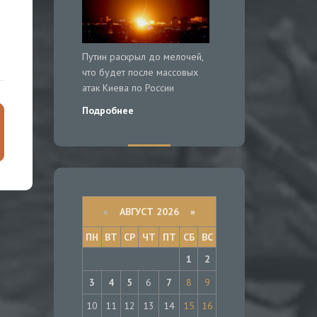
Путин раскрыл до мелочей,
что будет после массовых
атак Киева по России
Подробнее
«
АВГУСТ 2026 »
ПН
ВТ
СР
ЧТ
ПТ
СБ
ВС
1
2
3
4
5
6
7
8
9
10
11
12
13
14
15
16