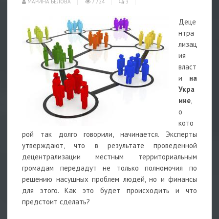
МАРИНА БЕЛОВА
7 724
3
Деце
нтра
лизац
ия
власт
и
на
Укра
ине
,
о
кото
рой так долго говорили, начинается. Эксперты
утверждают, что в результате проведенной
децентрализации местным территориальным
громадам передадут не только полномочия по
решению насущных проблем людей, но и финансы
для этого. Как это будет происходить и что
предстоит сделать?