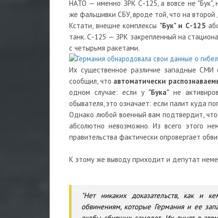
НАТО — именно ЗРК С-125, а вовсе не "Бук",
же фальшивки СБУ, вроде той, что на второй
Кстати, внешне комплексы
"Бук" и С-125
абс
танк. С-125 — ЗРК закрепленный на стацион
с четырьмя ракетами.
Их существенное различие западные СМИ с
сообщил, что
автоматически распознаваемы
одном случае: если у
"Бука"
не активиров
обывателя, это означает: если палит куда поп
Однако любой военный вам подтвердит, что 
абсолютно невозможно. Из всего этого не
правительства фактически опровергает обви
К этому же выводу приходит и депутат неме
"Нет никаких доказательств, как и к
обвинениям, которые Германия и ее зап
якобы сбивших самолет. Их винят в это