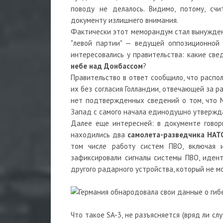
поводу не делалось. Видимо, потому, сч
документу излишнего внимания.
Фактически этот меморандум стал вынужден
"левой партии" — ведущей оппозиционной
интересовались у правительства: какие св
небе над Донбассом
?
Правительство в ответ сообщило, что распо
их без согласия Голландии, отвечающей за р
нет подтвержденных сведений о том, что M
Запад с самого начала единодушно утвержд
Далее еще интересней: в документе говор
находились два
самолета-разведчика НАТ
том числе работу систем ПВО, включая 
зафиксировали сигналы системы ПВО, иде
другого радарного устройства, который не м
Что такое SA-3, не разъясняется (вряд ли сл