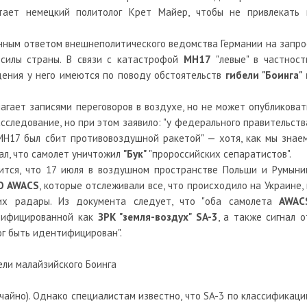
итает немецкий политолог Крет Майер, чтобы не привлекать 
ным ответом внешнеполитического ведомства Германии на запро
 силы страны. В связи с катастрофой
МН17
"левые" в частност
едения у него имеются по поводу обстоятельств
гибели "Боинга" 
лагает записями переговоров в воздухе, но не может опубликоват
асследование, но при этом заявило: "у федерального правительств
H17 был сбит противовоздушной ракетой" — хотя, как мы знаем
ал, что самолет уничтожил
"Бук"
"пророссийских сепаратистов".
ится, что 17 июля в воздушном пространстве Польши и Румыни
О AWACS
, которые отслеживали все, что происходило на Украине, 
их радары. Из документа следует, что "оба самолета
AWAC
нтифицированной как
ЗРК "земля-воздух" SA-3
, а также сигнал о
ог быть идентифицирован".
учайно). Однако специалистам известно, что SA-3 по классификаци