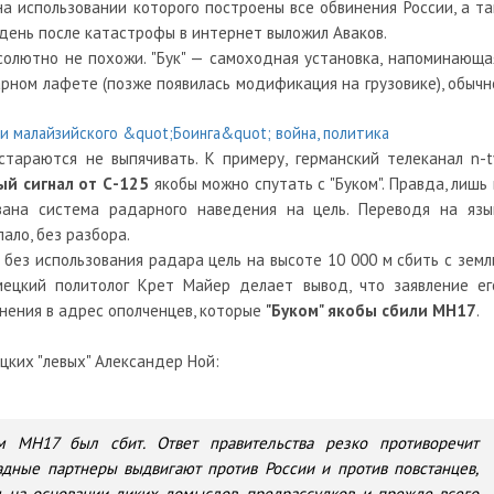
 на использовании которого построены все обвинения России, а та
 день после катастрофы в интернет выложил Аваков.
олютно не похожи. "Бук" — самоходная установка, напоминающа
арном лафете (позже появилась модификация на грузовике), обычн
тараются не выпячивать. К примеру, германский телеканал n-t
й сигнал от С-125
якобы можно спутать с "Буком". Правда, лишь 
ана система радарного наведения на цель. Переводя на язы
ало, без разбора.
без использования радара цель на высоте 10 000 м сбить с земл
мецкий политолог Крет Майер делает вывод, что заявление ег
нения в адрес ополченцев, которые
"Буком" якобы сбили МН17
.
цких "левых" Александер Ной:
ем МН17 был сбит. Ответ правительства резко противоречит
адные партнеры выдвигают против России и против повстанцев,
м на основании диких домыслов, предрассудков и прежде всего