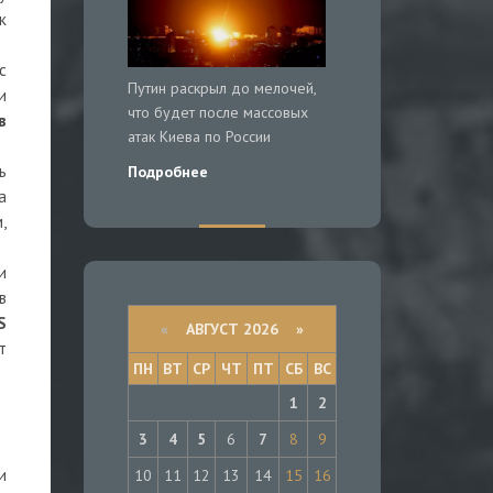
к
с
Путин раскрыл до мелочей,
и
что будет после массовых
в
атак Киева по России
ь
Подробнее
а
,
и
в
S
«
АВГУСТ 2026 »
т
ПН
ВТ
СР
ЧТ
ПТ
СБ
ВС
1
2
3
4
5
6
7
8
9
и
10
11
12
13
14
15
16