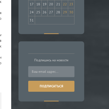
к
17
18
19
20
21
22
23
24
25
26
27
28
29
30
я
о
31
v
в
к
и
Подпишись на новости
о