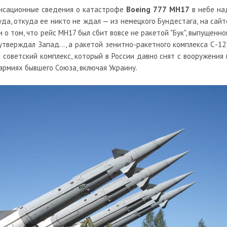
енсационные сведения о катастрофе
Boeing 777 MH17
в небе на
а, откуда ее никто не ждал — из немецкого Бундестага, на сайт
о том, что рейс МН17 был сбит вовсе не ракетой "Бук", выпущенно
утверждал Запад..., а ракетой зенитно-ракетного комплекса С-12
 советский комплекс, который в России давно снят с вооружения 
 армиях бывшего Союза, включая Украину.