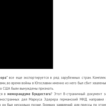
чора"
все еще экспортируется в ряд зарубежных стран. Комплек
и, во время войны в Югославии именно из него был сбит хвалены
что США были вынуждены признать.
тся в
меморандуме Бундестага
? Этот 8-страничный документ з
 иностранных дел Маркуса Эдерера германский МИД направил 
н он был несколько позже. Громких заявлений для прессы по этом