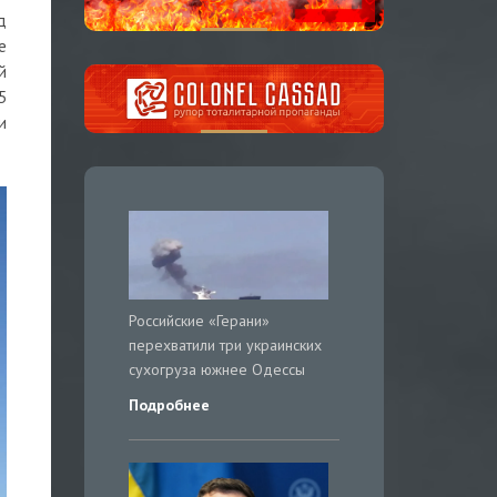
д
е
й
5
и
Российские «Герани»
перехватили три украинских
сухогруза южнее Одессы
Подробнее