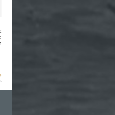
с
о
е
ь