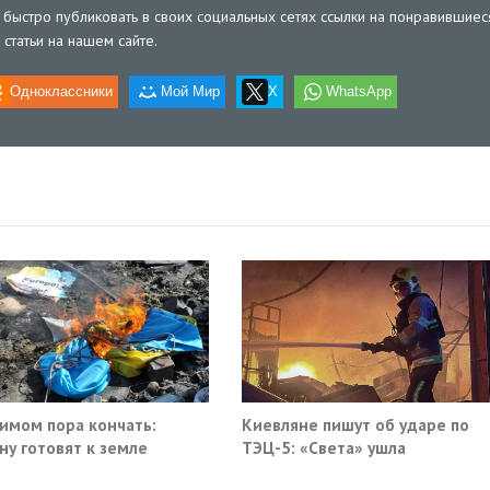
быстро публиковать в своих социальных сетях ссылки на понравившиес
статьи на нашем сайте.
Одноклассники
Мой Мир
X
WhatsApp
имом пора кончать:
Киевляне пишут об ударе по
ну готовят к земле
ТЭЦ-5: «Света» ушла