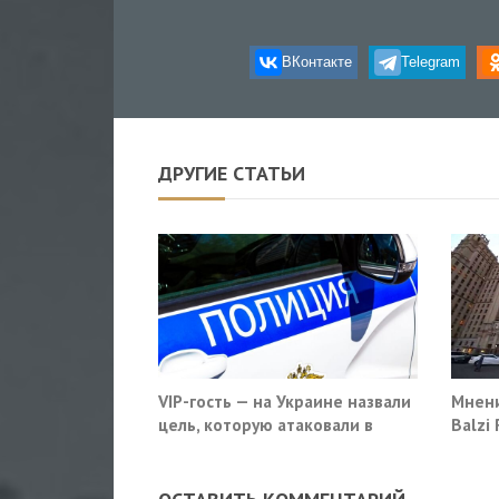
ВКонтакте
Telegram
ДРУГИЕ СТАТЬИ
VIP-гость — на Украине назвали
Мнени
цель, которую атаковали в
Balzi
московском кафе
систе
себе