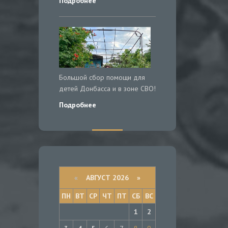
Подробнее
Большой сбор помощи для
детей Донбасса и в зоне СВО!
Подробнее
«
АВГУСТ 2026 »
ПН
ВТ
СР
ЧТ
ПТ
СБ
ВС
1
2