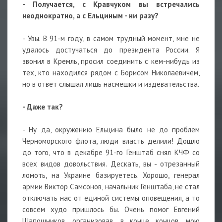
- Получается, с Кравчуком вы встречались
неоднократно, а с Ельциным - ни разу?
- Увы. В 91-м году, в самом трудный момент, мне не
удалось достучаться до президента России. Я
звонил в Кремль, просил соединить с кем-нибудь из
тех, кто находился рядом с Борисом Николаевичем,
но в ответ слышал лишь насмешки и издевательства.
- Даже так?
- Ну да, окружению Ельцина было не до проблем
Черноморского флота, люди власть делили! Дошло
до того, что в декабре 91-го Генштаб снял КЧФ со
всех видов довольствия. Дескать, вы - отрезанный
ломоть, на Украине базируетесь. Хорошо, генерал
армии Виктор Самсонов, начальник Генштаба, не стал
отключать нас от единой системы оповещения, а то
совсем худо пришлось бы. Очень помог Евгений
Шапошников, организовав, в конце концов, мою