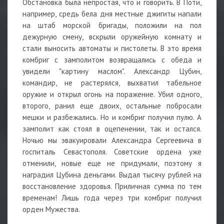
Обстановка была непростая, что и говорить. В Поти,
например, средь бела дня местные джигиты напали
на штаб морской бригады, положили на пол
дежурную смену, вскрыли оружейную комнату и
стали выносить автоматы и пистолеты. В это время
комбриг с замполитом возвращались с обеда и
увидели "картину маслом". Александр Цубин,
командир, не растерялся, выхватил табельное
оружие и открыл огонь на поражение. Убил одного,
второго, ранил еще двоих, остальные побросали
мешки и разбежались. Но и комбриг получил пулю. А
замполит как стоял в оцепенении, так и остался.
Ночью мы эвакуировали Александра Сергеевича в
госпиталь Севастополя. Советские ордена уже
отменили, новые еще не придумали, поэтому я
наградил Цубина деньгами. Выдал тысячу рублей на
восстановление здоровья. Приличная сумма по тем
временам! Лишь года через три комбриг получил
орден Мужества.