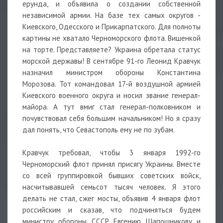
ерунда, и объявила о создании собственной
независимой армии. На базе тех самых округов -
Киевского, Одесского и Прикарпатского. Для полноты
картины не хватало Черноморского флота. Вишенкой
на торте. Представляете? Украина обретала статус
морской державы! В сентябре 91-го Леонид Кравчук
назначил министром обороны Константина
Морозова. Тот командовал 17-й воздушной армией
Киевского военного округа и носил звание генерал-
майора. А тут вмиг стал генерал-полковником и
почувствовал себя большим начальником! Но я сразу
дал понять, что Севастополь ему не по зубам.
Кравчук требовал, чтобы 3 января 1992-го
Черноморский флот принял присягу Украины. Вместе
со всей группировкой бывших советских войск,
насчитывавшей семьсот тысяч человек. Я этого
делать не стал, сжег мосты, объявив 4 января флот
российским и сказав, что подчиняться будем
министру обороны СССР Евгению Шапошникову и