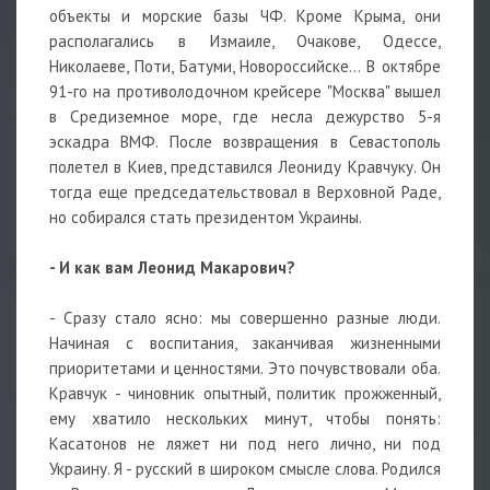
объекты и морские базы ЧФ. Кроме Крыма, они
располагались в Измаиле, Очакове, Одессе,
Николаеве, Поти, Батуми, Новороссийске... В октябре
91-го на противолодочном крейсере "Москва" вышел
в Средиземное море, где несла дежурство 5-я
эскадра ВМФ. После возвращения в Севастополь
полетел в Киев, представился Леониду Кравчуку. Он
тогда еще председательствовал в Верховной Раде,
но собирался стать президентом Украины.
- И как вам Леонид Макарович?
- Сразу стало ясно: мы совершенно разные люди.
Начиная с воспитания, заканчивая жизненными
приоритетами и ценностями. Это почувствовали оба.
Кравчук - чиновник опытный, политик прожженный,
ему хватило нескольких минут, чтобы понять:
Касатонов не ляжет ни под него лично, ни под
Украину. Я - русский в широком смысле слова. Родился