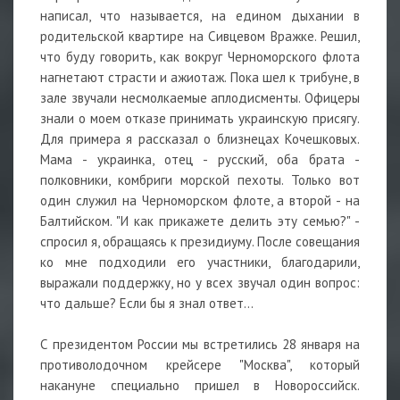
написал, что называется, на едином дыхании в
родительской квартире на Сивцевом Вражке. Решил,
что буду говорить, как вокруг Черноморского флота
нагнетают страсти и ажиотаж. Пока шел к трибуне, в
зале звучали несмолкаемые аплодисменты. Офицеры
знали о моем отказе принимать украинскую присягу.
Для примера я рассказал о близнецах Кочешковых.
Мама - украинка, отец - русский, оба брата -
полковники, комбриги морской пехоты. Только вот
один служил на Черноморском флоте, а второй - на
Балтийском. "И как прикажете делить эту семью?" -
спросил я, обращаясь к президиуму. После совещания
ко мне подходили его участники, благодарили,
выражали поддержку, но у всех звучал один вопрос:
что дальше? Если бы я знал ответ...
С президентом России мы встретились 28 января на
противолодочном крейсере "Москва", который
накануне специально пришел в Новороссийск.