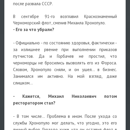
после развала СССР.
В сентябре 91-го возглавил Краснознаменный
Черноморский флот, сменив Михаила Хронопуло.
- Его за что убрали?
- Официально - по состоянию здоровья, фактически -
за излишнее рвение при выполнении приказов
путчистов. Да и Горбачев не простил, что
черноморцы не бросились вызволять его из Фороса.
Словом, Хронопуло сняли, и он ушел... в бизнес.
Занимался им активно. На мой взгляд, даже
слишком...
- Кажется, Михаил Николаевич потом
ресторатором стал?
- В том числе... Проблема в ином. После ухода со
службы Хронопуло мог делать, что угодно, это его
личный выбор. Гораздо хуже, что он оставил флот в