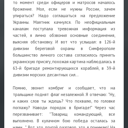
то момент среди офицеров и матросов началось
брожение. Мол, если не нужны России, зачем
упираться? Надо соглашаться на предложение
Украины. Маятник качнулся. По неофициальным
каналам поступала тревожная информация из
частей, я лично обзвонил основные соединения,
выясняя обстановку. И вот что услышал: в 126-й
дивизии береговой охраны в Симферополе
большинство личного состава согласилось принять
украинскую присягу, похожая картина наблюдалась в
63-й бригаде ремонтирующихся кораблей, в 39-й
дивизии морских десантных сил...
Помню, звонит комбриг и сообщает, что на
тральщике поднят флаг незалежной. Я отвечаю: "Ну,
и каких слов ты ждешь? Что похвалю, по головке
поглажу? Наводи порядок в бригаде!" Через час
перезванивает: "Товарищ командующий, все
выполнено. В кулачном бою победа осталась за
нами..." Вот это другой разговор, это я понимаю! На