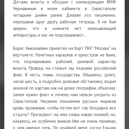
Детали визита я обсудил с командующим ВМФ
Чернавиным в моем кабинете в Севастополе
четырьмя днями ранее. Делали это письменно,
передавая друг другу рабочую тетрадь. Я не был
уверен, что в комнате нет записывающей
аппаратуры, и нас не подслушивают...
Борис Николаевич прилетел на борт ПКР "Москва" на
вертолете. Почетных караулов и оркестров не было,
что подчеркивало рабочий, деловой характер
визита. Правда, на стеньге мы подняли российский
флаг. В честь главы государства. Общались долго,
часов шесть, я подробно доложил обстановку, водил
указкой по картам, как на уроке географии, объяснял,
зачем нужен флот и почему нам нельзя уходить из
Севастополя. Неужели поколения русских моряков
кровь проливали, чтобы потом вот так бездарно все
отдать? Президент на мои слова кивал головой, но,
казалось, не особенно вникал. Или не очень понимал,
о чем именно речь. По крайней мере, когда Ельцин