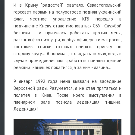
И в Крыму "радостей" хватало. Севастопольский
горсовет первым на полуострове поднял украинский
флаг, местное управление КГБ перешло в
подчинение Киеву, стало именоваться СБУ - Службой
безпеки - и принялось работать против меня,
разлагая флот изнутри, вербуя офицеров и матросов,
составляя списки готовых принять присягу по
второму кругу... Я понимал, что ждать нельзя, ведь в
случае промедления мог сработать принцип цепной
реакции: камешек покатился, а за ним - лавина...
9 января 1992 года меня вызвали на заседание
Верховной рады. Разумеется, я не стал прятаться и
полетел в Киев. После моего выступления в
пленарном зале повисла леденящая тишина.
Леденящая!