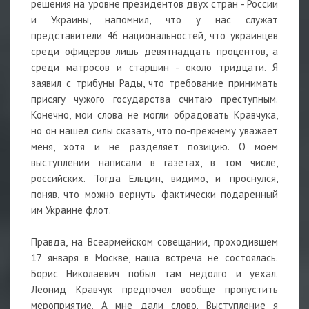
решения на уровне президентов двух стран - России
и Украины, напомнил, что у нас служат
представители 46 национальностей, что украинцев
среди офицеров лишь девятнадцать процентов, а
среди матросов и старшин - около тридцати. Я
заявил с трибуны Рады, что требование принимать
присягу чужого государства считаю преступным.
Конечно, мои слова не могли обрадовать Кравчука,
но он нашел силы сказать, что по-прежнему уважает
меня, хотя и не разделяет позицию. О моем
выступлении написали в газетах, в том числе,
российских. Тогда Ельцин, видимо, и проснулся,
поняв, что можно вернуть фактически подаренный
им Украине флот.
Правда, на Всеармейском совещании, проходившем
17 января в Москве, наша встреча не состоялась.
Борис Николаевич побыл там недолго и уехал.
Леонид Кравчук предпочел вообще пропустить
мероприятие. А мне дали слово. Выступление я