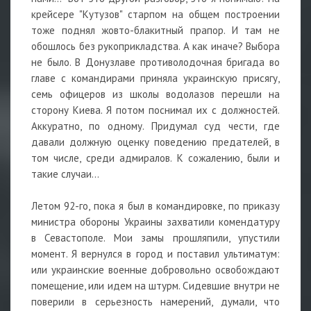
крейсере "Кутузов" старпом на общем построении
тоже поднял жовто-блакитный прапор. И там не
обошлось без рукоприкладства. А как иначе? Выбора
не было. В Донузлаве противолодочная бригада во
главе с командирами приняла украинскую присягу,
семь офицеров из школы водолазов перешли на
сторону Киева. Я потом поснимал их с должностей.
Аккуратно, по одному. Придумал суд чести, где
давали должную оценку поведению предателей, в
том числе, среди адмиралов. К сожалению, были и
такие случаи...
Летом 92-го, пока я был в командировке, по приказу
министра обороны Украины захватили комендатуру
в Севастополе. Мои замы прошляпили, упустили
момент. Я вернулся в город и поставил ультиматум:
или украинские военные добровольно освобождают
помещение, или идем на штурм. Сидевшие внутри не
поверили в серьезность намерений, думали, что