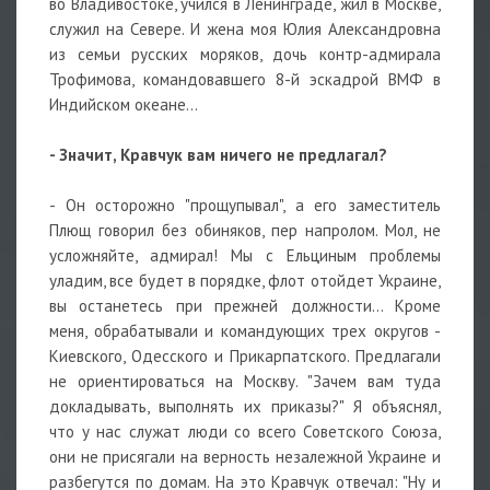
во Владивостоке, учился в Ленинграде, жил в Москве,
служил на Севере. И жена моя Юлия Александровна
из семьи русских моряков, дочь контр-адмирала
Трофимова, командовавшего 8-й эскадрой ВМФ в
Индийском океане...
- Значит, Кравчук вам ничего не предлагал?
- Он осторожно "прощупывал", а его заместитель
Плющ говорил без обиняков, пер напролом. Мол, не
усложняйте, адмирал! Мы с Ельциным проблемы
уладим, все будет в порядке, флот отойдет Украине,
вы останетесь при прежней должности... Кроме
меня, обрабатывали и командующих трех округов -
Киевского, Одесского и Прикарпатского. Предлагали
не ориентироваться на Москву. "Зачем вам туда
докладывать, выполнять их приказы?" Я объяснял,
что у нас служат люди со всего Советского Союза,
они не присягали на верность незалежной Украине и
разбегутся по домам. На это Кравчук отвечал: "Ну и