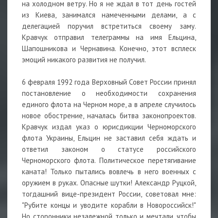
на холодном ветру. Но я не ждал в тот день гостей
из Киева, занимался намеченными делами, а с
делегацией поручил встретиться своему заму.
Кравчук отправил телеграммы на имя Ельцина,
Шапошникова и Чернавина. Конечно, этот всплеск
эмоций никакого развития не получил.
6 февраля 1992 года Верховный Совет России принял
постановление о необходимости сохранения
единого флота на Черном море, а в апреле случилось
новое обострение, началась битва законопроектов.
Кравчук издал указ о юрисдикции Черноморского
флота Украины, Ельцин не заставил себя ждать и
ответил законом о статусе российского
Черноморского флота. Политическое перетягивание
каната! Только пытались вовлечь в него военных с
оружием в руках. Опасные шутки! Александр Руцкой,
тогдашний вице-президент России, советовал мне:
"Рубите концы и уводите корабли в Новороссийск!"
Но сторонники незалежной только и мечтали, чтобы