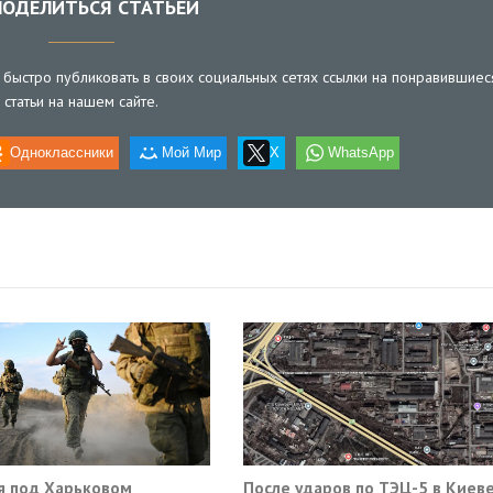
ОДЕЛИТЬСЯ СТАТЬЕЙ
быстро публиковать в своих социальных сетях ссылки на понравившиес
статьи на нашем сайте.
Одноклассники
Мой Мир
X
WhatsApp
я под Харьковом
После ударов по ТЭЦ-5 в Киев