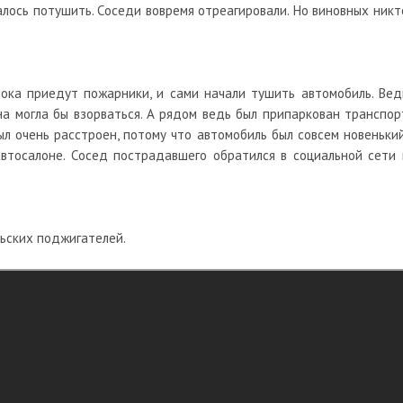
алось потушить. Соседи вовремя отреагировали. Но виновных никт
ока приедут пожарники, и сами начали тушить автомобиль. Вед
на могла бы взорваться. А рядом ведь был припаркован транспор
л очень расстроен, потому что автомобиль был совсем новенький
автосалоне. Сосед пострадавшего обратился в социальной сети 
льских поджигателей.