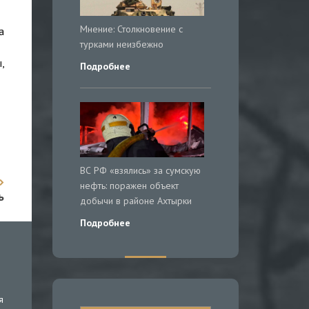
Мнение: Столкновение с
а
турками неизбежно
,
Подробнее
ВС РФ «взялись» за сумскую
нефть: поражен объект
ь
добычи в районе Ахтырки
Подробнее
я