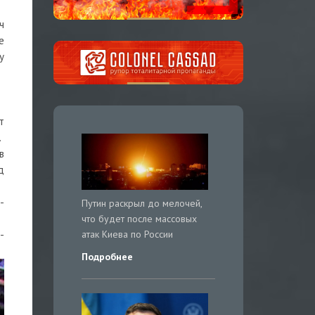
ч
е
у
т
.
в
д
-
Путин раскрыл до мелочей,
что будет после массовых
атак Киева по России
-
Подробнее