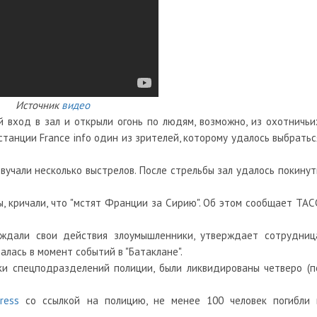
Источник
видео
й вход в зал и открыли огонь по людям, возможно, из охотничьи
останции France info один из зрителей, которому удалось выбратьс
вучали несколько выстрелов. После стрельбы зал удалось покинут
, кричали, что "мстят Франции за Сирию". Об этом сообщает ТАС
ождали свои действия злоумышленники, утверждает сотрудниц
алась в момент событий в "Батаклане".
ки спецподразделений полиции, были ликвидированы четверо (п
ress
со ссылкой на полицию, не менее 100 человек погибли 