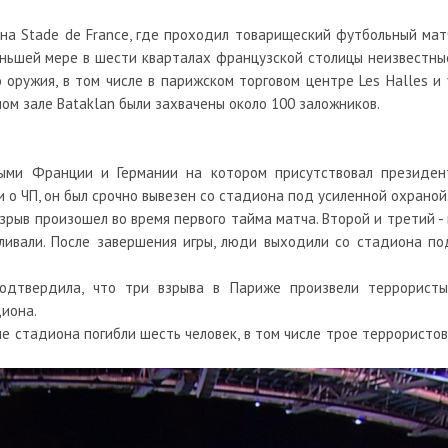
на Stade de France, где проходил товарищеский футбольный мат
ньшей мере в шести кварталах французской столицы неизвестны
 оружия, в том числе в парижском торговом центре Les Halles и 
ом зале Bataklan были захвачены около 100 заложников.
ыми Франции и Германии на котором присутствовал президен
о ЧП, он был срочно вывезен со стадиона под усиленной охраной
рыв произошел во время первого тайма матча. Второй и третий - 
ливали. После завершения игры, люди выходили со стадиона по
одтвердила, что три взрыва в Париже произвели террористы
диона.
е стадиона погибли шесть человек, в том числе трое террористов