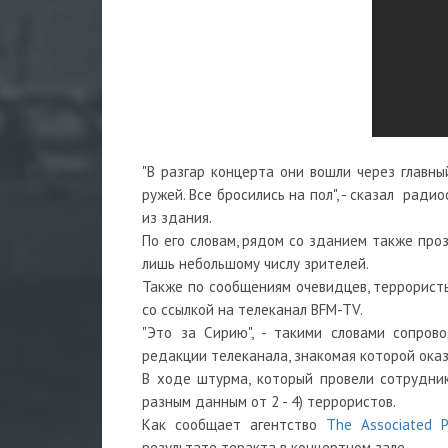
"В разгар концерта они вошли через главны
ружей. Все бросились на пол", - сказал ради
из здания.
По его словам, рядом со зданием также проз
лишь небольшому числу зрителей.
Также по сообщениям очевидцев, террористы
со ссылкой на телеканал BFM-TV.
"Это за Сирию", - такими словами сопров
редакции телеканала, знакомая которой оказ
В ходе штурма, который провели сотрудни
разным данным от 2 - 4) террористов.
Как сообщает агентство
The Associated P
результате теракта в концертном зале.