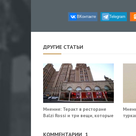
ВКонтакте
Telegram
ДРУГИЕ СТАТЬИ
Мнение: Теракт в ресторане
Мнени
Balzi Rossi и три вещи, которые
турка
система не умеет видеть в
себе
КОММЕНТАРИИ
1