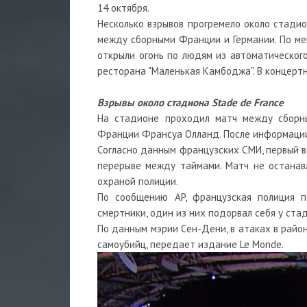
14 октября.
Несколько взрывов прогремело около стадио
между сборными Франции и Германии. По ме
открыли огонь по людям из автоматического
ресторана "Маленькая Камбоджа". В концертн
Взрывы около стадиона Stade de France
На стадионе проходил матч между сборн
Франции Франсуа Олланд. После информации 
Согласно данным французских СМИ, первый вз
перерыве между таймами. Матч не останав
охраной полиции.
По сообщению AP, французская полиция п
смертники, один из них подорвал себя у ста
По данным мэрии Сен-Дени, в атаках в район
самоубийц, передает издание Le Monde.