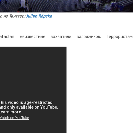
о из Твиттер:
Julian Röpcke
aclan неизвестные захватили заложников. Террористам