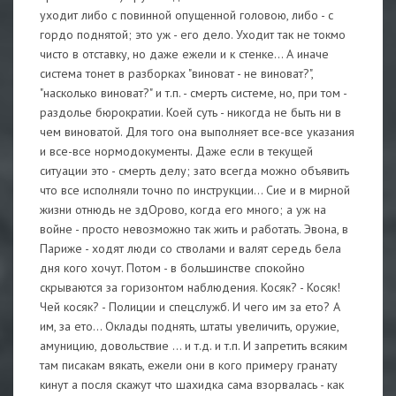
уходит либо с повинной опущенной головою, либо - с
гордо поднятой; это уж - его дело. Уходит так не токмо
чисто в отставку, но даже ежели и к стенке... А иначе
система тонет в разборках "виноват - не виноват?",
"насколько виноват?" и т.п. - смерть системе, но, при том -
раздолье бюрократии. Коей суть - никогда не быть ни в
чем виноватой. Для того она выполняет все-все указания
и все-все нормодокументы. Даже если в текущей
ситуации это - смерть делу; зато всегда можно объявить
что все исполняли точно по инструкции... Сие и в мирной
жизни отнюдь не здОрово, когда его много; а уж на
войне - просто невозможно так жить и работать. Эвона, в
Париже - ходят люди со стволами и валят середь бела
дня кого хочут. Потом - в большинстве спокойно
скрываются за горизонтом наблюдения. Косяк? - Косяк!
Чей косяк? - Полиции и спецслужб. И чего им за ето? А
им, за ето... Оклады поднять, штаты увеличить, оружие,
амуницию, довольствие ... и т.д. и т.п. И запретить всяким
там писакам вякать, ежели они в кого примеру гранату
кинут а посля скажут что шахидка сама взорвалась - как