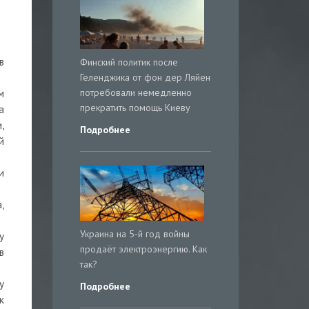
в
Финский политик после
Геленджика от фон дер Ляйен
потребовали немедленно
м
прекратить помощь Киеву
а
,
Подробнее
й
и
,
Украина на 5-й год войны
у
продаёт электроэнергию. Как
в
так?
у
Подробнее
к