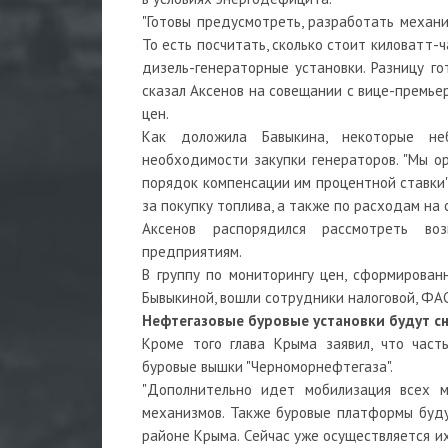
"Готовы предусмотреть, разработать механи
То есть посчитать, сколько стоит киловатт-ч
дизель-генераторные установки. Разницу го
сказал Аксенов на совещании с вице-премьер
цен.
Как доложила Бавыкина, некоторые не
необходимости закупки генераторов. "Мы о
порядок компенсации им процентной ставки"
за покупку топлива, а также по расходам на с
Аксенов распорядился рассмотреть во
предприятиям.
В группу по мониторингу цен, сформирова
Бывыкиной, вошли сотрудники налоговой, ФАС
Нефтегазовые буровые установки будут с
Кроме того глава Крыма заявил, что част
буровые вышки "Черноморнефтегаза".
"Дополнительно идет мобилизация всех м
механизмов. Также буровые платформы буду
районе Крыма. Сейчас уже осуществляется их 