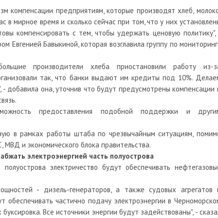
зм компенсации предприятиям, которые производят хлеб, молоко
ас в мирное время и сколько сейчас при том, что у них установлен
товы компенсировать с тем, чтобы удержать ценовую политику", 
ом Евгенией Бавыкиной, которая возглавила группу по мониторинг
большие производители хлеба приостановили работу из-з
рганизовали так, что банки выдают им кредиты под 10%. Делае
, - добавила она, уточнив что будут предусмотрены компенсации 
вязь.
зможность предоставления подобной поддержки и други
нную в рамках работы штаба по чрезвычайным ситуациям, помим
, МВД и экономического блока правительства.
набжать электроэнергией часть полуострова
ь полуострова электричество будут обеспечивать нефтегазовы
ощностей - дизель-генераторов, а также судовых агрегатов 
т обеспечивать частично подачу электроэнергии в Черноморско
буксировка. Все источники энергии будут задействованы", - сказа