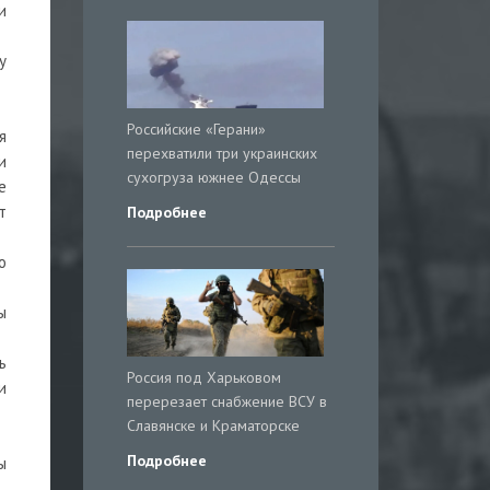
и
у
Российские «Герани»
я
перехватили три украинских
и
сухогруза южнее Одессы
е
т
Подробнее
о
ы
ь
Россия под Харьковом
и
перерезает снабжение ВСУ в
Славянске и Краматорске
Подробнее
ы