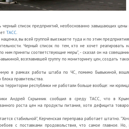
ть черный список предприятий, необоснованно завышающих цены 
ает
ТАСС
.
я наценка, вы всей группой выезжаете туда и по этим предприятия
тельности. Черный список по тем, кто не хочет реагировать н
по ним приняты соответствующие меры", - сказал он на совещании
авыкиной, возглавившей группу по мониторингу цен, создать тако
анную в рамках работы штаба по ЧС, помимо Бывыкиной, вошл
 блока правительства.
 на территории республики не работали больше вообще: ни юрлица
лики Андрей Скрынник сообщил в среду ТАСС, что в Крым
ванного роста цен на продукты питания, хотя дефицита товаро
стается стабильной", Керченская переправа работает штатно. "Хоч
ребоев с поставками продовольствия, что самое главное. Но, 