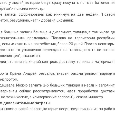
тво у людей, которые бегут сразу покупать по пять батонов ил
реди", - пояснил министр.
ые запасы сформированы как минимум на две недели. "Поэтом
ом, безусловно, нет", - добавил Скрынник.
ет большие запасы бензина и дизельного топлива, в том числе дл
ознательными продавцами. "Топливо на территории республик
, если исходить из потребления, более 20 дней. Просто некоторы
с: кто-то умышленно переходит на талоны, кто-то не завози
ения цен", - сказал он.
ил, что взял на личный контроль доставку топлива с материка п
орта Крыма Андрей Безсалов, власти рассматривают вариант
анспортом.
дешевле. Можно загнать 2-3 больших танкера в месяц и заполнит
варианты сейчас рассматриваются, идет проработка доставк
не технические, а коммерческие вопросы", - сказал министр.
м дополнительные затраты
мы компенсаций затрат, которые несут предприятия из-за работ