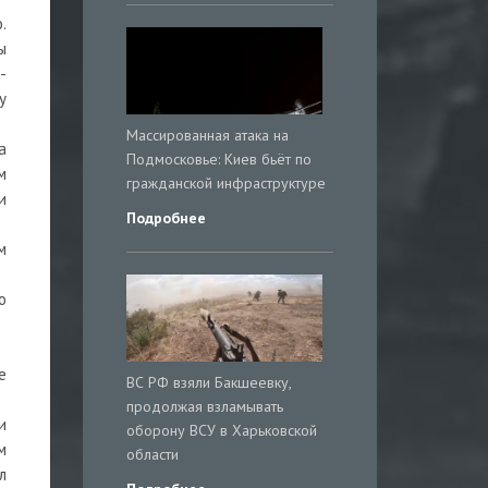
.
ы
-
у
Массированная атака на
а
Подмосковье: Киев бьёт по
м
гражданской инфраструктуре
и
Подробнее
м
о
е
ВС РФ взяли Бакшеевку,
продолжая взламывать
и
оборону ВСУ в Харьковской
м
области
л