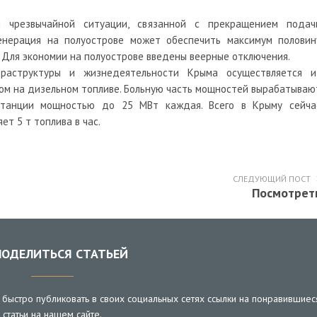
чрезвычайной ситуации, связанной с прекращением подач
генерация на полуострове может обеспечить максимум половин
 Для экономии на полуострове введены веерные отключения.
раструктуры и жизнедеятельности Крыма осуществляется и
ом на дизельном топливе. Больную часть мощностей вырабатываю
 станции мощностью до 25 МВт каждая. Всего в Крыму сейча
т 5 т топлива в час.
СЛЕДУЮЩИЙ ПОСТ
Посмотрет
ОДЕЛИТЬСЯ СТАТЬЕЙ
быстро публиковать в своих социальных сетях ссылки на понравившиес
статьи на нашем сайте.