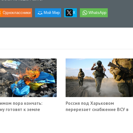
Одноклассники
Мой Мир
X
WhatsApp
имом пора кончать:
Россия под Харьковом
ну готовят к земле
перерезает снабжение ВСУ в
Славянске и Краматорске