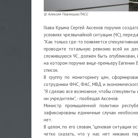
©
Алексей Павлишак/ТАСС
Глава Крыма Сергей Аксенов поручил созда
условиях чрезвычайной ситуации (ЧС), перед
"Как только где-то появляется спекулятивна
проводите тотальную ревизию всей их дея
сложившуюся ЧС, должен быть опубликован, 
на котором поручил вице-премьеру Евгении Б
список.
В группу по мониторингу цен, сформиров
сотрудники ФНС, ФАС, МВД и экономического
"Я сделаю все возможное, чтобы спекулянты
ни учредители", - пообещал Аксенов.
Министр промышленной политики респуб
зафиксированы единичные случаи необосно
нет.
В целом, по его словам, "ценовая ситуация о
четко сказать, что у нас нет никаких пе