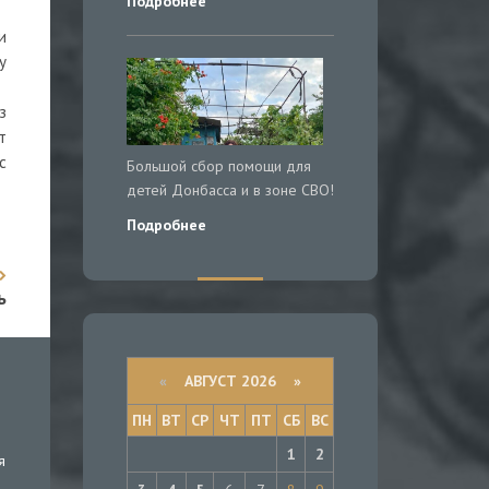
Подробнее
и
у
з
т
с
Большой сбор помощи для
детей Донбасса и в зоне СВО!
Подробнее
ь
«
АВГУСТ 2026 »
ПН
ВТ
СР
ЧТ
ПТ
СБ
ВС
1
2
я