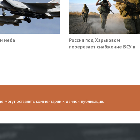
н неба
Россия под Харьковом
перерезает снабжение ВСУ в
Славянске и Краматорске
 не могут оставлять комментарии к данной публикации.