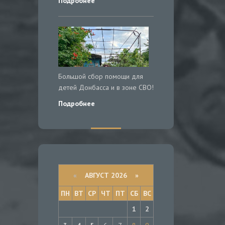
Подробнее
Большой сбор помощи для
детей Донбасса и в зоне СВО!
Подробнее
«
АВГУСТ 2026 »
ПН
ВТ
СР
ЧТ
ПТ
СБ
ВС
1
2