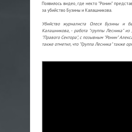
Появилось видео, где некто "Ронин" предста
за убийство Бузины и Калашникова.
Убийство журналиста Олеся Бузины и б
Калашникова, - работа "группы Лесника" из
"Правого Сектора", с позывным "Ронин" Алекс
также отметил, что "Группа Лесника" также о