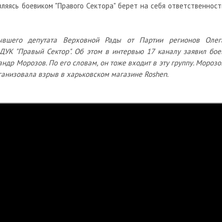
вляясь боевиком "Правого Сектора" берет на себя ответственност
ывшего депутата Верховной Рады от Партии регионов Олег
 ДУК "Правый Сектор". Об этом в интервью 17 каналу заявил бое
андр Морозов. По его словам, он тоже входит в эту группу. Морозо
рганизовала взрыв в харьковском магазине Roshen.