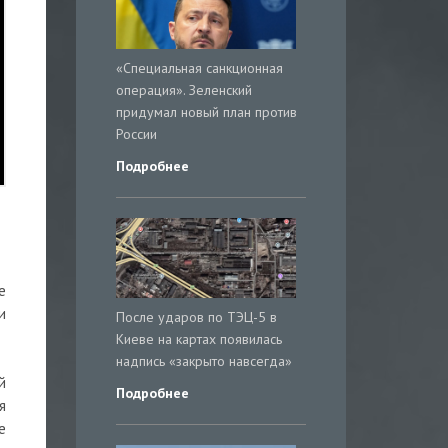
«Специальная санкционная
операция». Зеленский
придумал новый план против
России
Подробнее
е
и
После ударов по ТЭЦ-5 в
Киеве на картах появилась
надпись «закрыто навсегда»
й
Подробнее
я
е