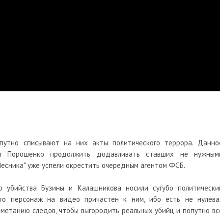
опутно списывают на них акты политического террора. Данно
ля Порошенко продолжить додавливать ставших не нужным
Лесника" уже успели окрестить очередным агентом ФСБ.
о убийства Бузины и Калашникова носили сугубо политически
что персонаж на видео причастен к ним, ибо есть не нулева
аметанию следов, чтобы выгородить реальных убийц и попутно вс