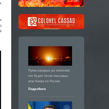
ь
а
ц
в
Путин раскрыл до мелочей,
что будет после массовых
атак Киева по России
Подробнее