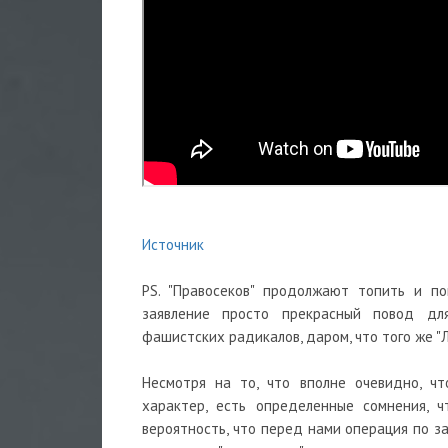
Источник
PS. "Правосеков" продолжают топить и п
заявление просто прекрасный повод д
фашистских радикалов, даром, что того же "
Несмотря на то, что вполне очевидно, чт
характер, есть определенные сомнения, 
вероятность, что перед нами операция по з