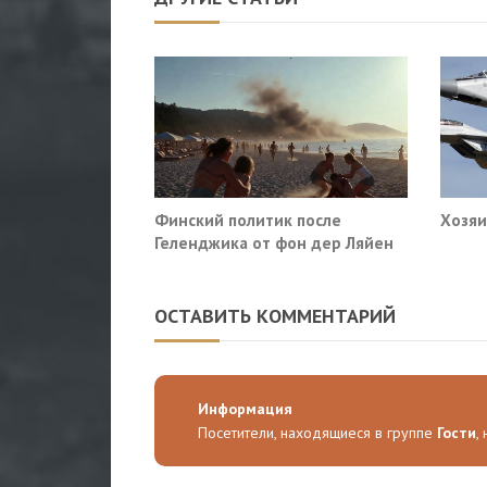
Финский политик после
Хозяи
Геленджика от фон дер Ляйен
потребовали немедленно
прекратить помощь Киеву
ОСТАВИТЬ КОММЕНТАРИЙ
Информация
Посетители, находящиеся в группе
Гости
,