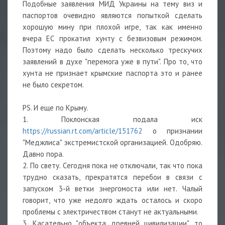
Подобные заявления МИД Украины на тему виз и
паспортов очевидно являются попыткой сделать
хорошую мину при плохой игре, так как именно
вчера ЕС прокатил хунту с безвизовым режимом.
Поэтому надо было сделать несколько трескучих
заявлений в духе "перемога уже в пути". Про то, что
хунта не признает крымские паспорта это и ранее
не было секретом.
PS. И еще по Крыму.
1. Поклонская подала иск
https://russian.rt.com/article/151762
о признании
"Меджлиса" экстремистской организацией. Одобряю.
Давно пора.
2. По свету. Сегодня пока не отключали, так что пока
трудно сказать, прекратятся перебои в связи с
запуском 3-й ветки энергомоста или нет. Чалый
говорит, что уже недолго ждать осталось и скоро
проблемы с электричеством станут не актуальными.
3. Касательно "объекта древней цивилизации", то