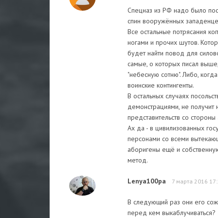
Спецназ из РФ надо было посы
спин вооружённых западенцев
Все остальные потрясания коп
ногами и прочих шутов. Котора
будет найти повод для силов
самые, о которых писал выше,
"небесную сотню". Либо, ког
воинские контингенты.
В остальных случаях посольс
демонстрациями, не получит н
представительств со стороны
Ах да - в цивилизованных го
персонами со всеми вытекающ
аборигены ещё и собственную
метод.
Lenya100pa
7 марта 2016 17
В следующий раз они его сожг
перед кем выкаблучиваться?