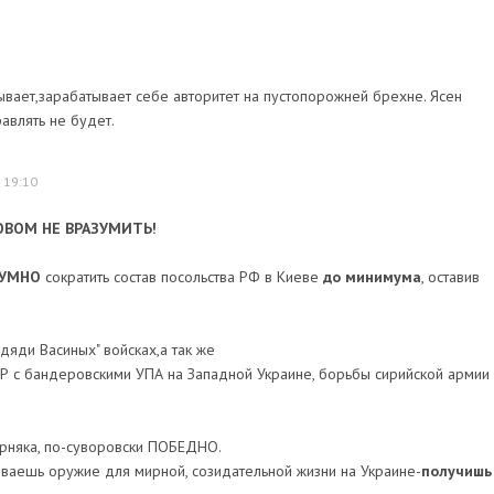
ывает,зарабатывает себе авторитет на пустопорожней брехне. Ясен
равлять не будет.
 19:10
ВОМ НЕ ВРАЗУМИТЬ!
ЗУМНО
сократить состав посольства РФ в Киеве
до минимума
, оставив
дяди Васиных" войсках,а так же
 с бандеровскими УПА на Западной Украине, борьбы сирийской армии 
ерняка, по-суворовски ПОБЕДНО.
ваешь оружие для мирной, созидательной жизни на Украине-
получишь