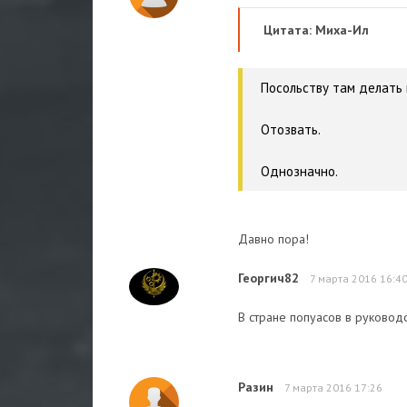
Цитата: Миха-Ил
Посольству там делать 
Отозвать.
Однозначно.
Давно пора!
Георгич82
7 марта 2016 16:4
В стране попуасов в руковод
Разин
7 марта 2016 17:26