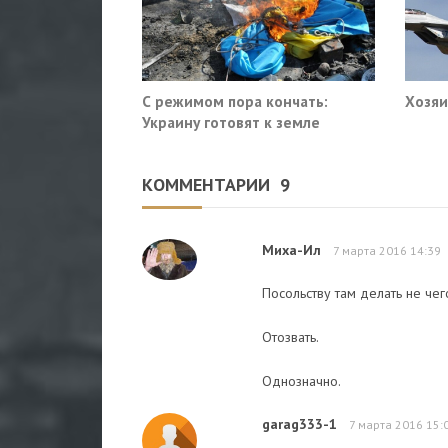
С режимом пора кончать:
Хозяи
Украину готовят к земле
КОММЕНТАРИИ
9
Миха-Ил
7 марта 2016 14:39
Посольству там делать не чег
Отозвать.
Однозначно.
garag333-1
7 марта 2016 15: