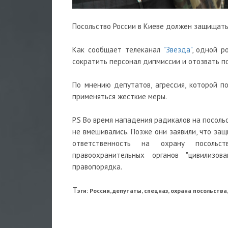
Посольство России в Киеве должен защищать
Как сообщает телеканал
"Звезда"
, одной р
сократить персонал дипмиссии и отозвать по
По мнению депутатов, агрессия, которой п
применяться жесткие меры.
P.S Во время нападения радикалов на посольс
не вмешивались. Позже они заявили, что за
ответственность на охрану посольс
правоохранительных органов "цивилизов
правопорядка.
Т
эги: Россия, депутаты, спецназ, охрана посольства