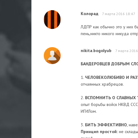
Колорад
7 марта 2016 18:47
ЛДПР как обычно это у них б
пень,никто никого никуда отп
nikita.bogolyub
7 марта 2016
БАНДЕРОВЦЕВ ДОБРЫМ СЛО
1.
ЧЕЛОВЕКОЛЮБИВО И РА
отчаянных храбрецов.
2.
ВСПОМНИТЬ О СЛАВНЫХ
"
опыт борьбы войск НКВД СССР
ИГИЛом.
3.
БИТЬ ЭФФЕКТИВНО
, нав
Принцип простой:
не склады