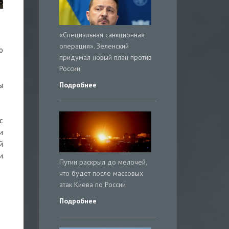
«Специальная санкционная
операция». Зеленский
о
придумал новый план против
России
Подробнее
ы
с
и
й
и
Путин раскрыл до мелочей,
что будет после массовых
атак Киева по России
Подробнее