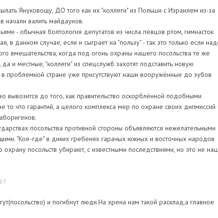
лать Януковощу, ДО того как их "коллеги" из Польши с Израилем из-за
 начали валить майдаунов.
ьями - обычная болтология депутатов из числа певцов ртом, гимнасток
я, в данном случае, если и сыграет на "пользу" - так это только если над
ого вмешательства, когда под огонь охраны нашего посольства те же
 да и местные, "коллеги" из спецслужб захотят подставить новую
да в проблемной стране уже присутствуют наши вооружённые до зубов
тво вывозится до того, как правительство оскорблённой подобными
е то что гарантий, а целого комплекса мер по охране своих дипмиссий 
 аборигенов.
сударствах посольства противной стороны объявляются нежелательными
ими. "Кое-где" в диких гребенях гарачых южных и восточных народов
 охрану посольств убирают, с известными последствиями, но это не на
:27
ут(посольство) и погибнут люди.На хрена нам такой расклад,а главное