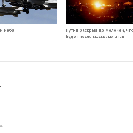
н неба
Путин раскрыл до мелочей, чт
будет после массовых атак
Киева по России
о.
04