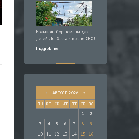
о
Большой сбор помощи для
детей Донбасса и в зоне СВО!
Подробнее
«
АВГУСТ 2026 »
ПН
ВТ
СР
ЧТ
ПТ
СБ
ВС
1
2
3
4
5
6
7
8
9
10
11
12
13
14
15
16