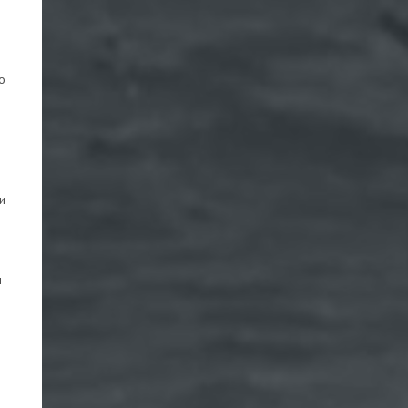
о
и
ш