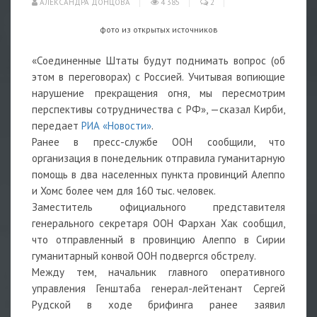
АЛЕКСАНДРА ДОНЦОВА
4 385
2
фото из открытых источников
«Соединенные Штаты будут поднимать вопрос (об
этом в переговорах) с Россией. Учитывая вопиющие
нарушение прекращения огня, мы пересмотрим
перспективы сотрудничества с РФ», —сказал Кирби,
передает
РИА «Новости»
.
Ранее в пресс-службе ООН сообщили, что
организация в понедельник отправила гуманитарную
помощь в два населенных пункта провинций Алеппо
и Хомс более чем для 160 тыс. человек.
Заместитель официального представителя
генерального секретаря ООН Фархан Хак сообщил,
что отправленный в провинцию Алеппо в Сирии
гуманитарный конвой ООН подвергся обстрелу.
Между тем, начальник главного оперативного
управления Генштаба генерал-лейтенант Сергей
Рудской в ходе брифинга ранее заявил