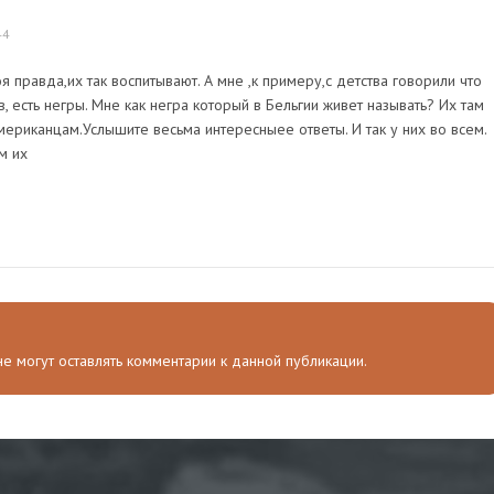
44
оя правда,их так воспитывают. А мне ,к примеру,с детства говорили что
 есть негры. Мне как негра который в Бельгии живет называть? Их там
мериканцам.Услышите весьма интересныее ответы. И так у них во всем.
м их
 не могут оставлять комментарии к данной публикации.