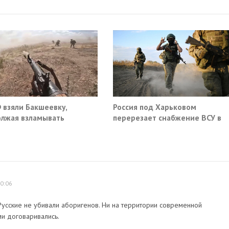
 взяли Бакшеевку,
Россия под Харьковом
лжая взламывать
перерезает снабжение ВСУ в
ну ВСУ в Харьковской
Славянске и Краматорске
ти
0:06
Русские не убивали аборигенов. Ни на территории современной
ими договаривались.