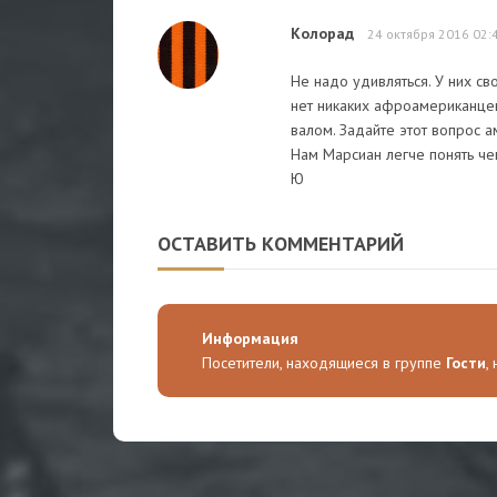
Колорад
24 октября 2016 02:
Не надо удивляться. У них св
нет никаких афроамериканцев,
валом. Задайте этот вопрос а
Нам Марсиан легче понять че
Ю
ОСТАВИТЬ КОММЕНТАРИЙ
Информация
Посетители, находящиеся в группе
Гости
,