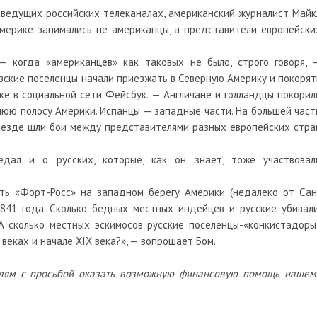
 ведущих российских телеканалах, американский журналист Майк
Америке занимались не американцы, а представители европейски
 когда «американцев» как таковых не было, строго говоря, 
узские поселенцы начали приезжать в Северную Америку и покорят
ке в социальной сети Фейсбук. — Англичане и голландцы покорил
юю полосу Америки. Испанцы — западные части. На большей част
везде шли бои между представителями разных европейских стра
едал и о русских, которые, как он знает, тоже участвовал
сть «Форт-Росс» на западном берегу Америки (недалеко от Сан
841 года. Сколько бедных местных индейцев и русские убивали
А сколько местных эскимосов русские поселенцы-«конкистадоры
I веках и начале XIX века?», — вопрошает Бом.
лям с просьбой оказать возможную финансовую помощь нашем