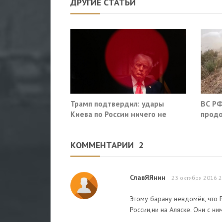
ДРУГИЕ СТАТЬИ
Трамп подтвердил: удары
ВС РФ
Киева по России ничего не
продо
решают
оборо
облас
КОММЕНТАРИИ
2
СлавЯЯнин
23 октября 2016 2
Этому барану невдомёк, что 
России,ни на Аляске. Они с н