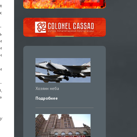
л
х
—
ь
и
и
н
и
-
Хозяин неба
,
»
Подробнее
у