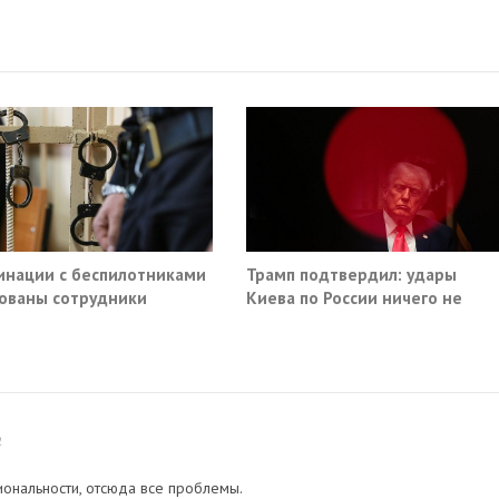
инации с беспилотниками
Трамп подтвердил: удары
ованы сотрудники
Киева по России ничего не
омторга и ГК «Эфко»
решают
2
иональности, отсюда все проблемы.