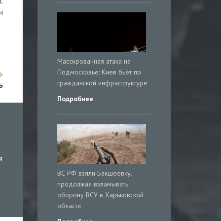
с
и
Массированная атака на
Подмосковье: Киев бьёт по
гражданской инфраструктуре
ь
Подробнее
я
ВС РФ взяли Бакшеевку,
продолжая взламывать
оборону ВСУ в Харьковской
области