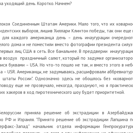
за уходящий день. Коротко. Начнем?
покоя Соединенным Штатам Америки. Мало того, что их коварно
идентских выборов, лишив Хиллари Клинтон победы, так они еще 
 для каждого американца день – день инаугурации очередног
Белого дома и не поместили вместо фотографии президента силуэ
первых лиц США в сеть. Все банальнее. В преддверии инаугураци
в воздух праздничный салют, который по задумке организаторо
ся буквами – USA. Но что-то пошло не так, и вместо этого в неб
та – USR. Американцы, не задумываясь, расшифровали аббревиатур
ые штаты России". Однозначно здесь не обошлось без «коварног
оводу еще не прозвучало, некогда, празднуют, но я практическ
ких хакеров в ход пиротехнического шоу будет приоритетной.
 Белоруссии приняла решение об экстрадиции в Азербайджа
о РФ и Израиля. "Принято решение об экстрадиции Лапшина п
терфакс-Запад" начальник отдела информации Генпрокуратур