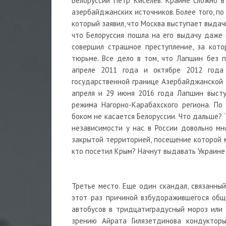
Белоруссии Петр Киселев. Крайне сложно 
азербайджанских источников. Более того, п
который заявил, что Москва выступает выда
что Белоруссия пошла на его выдачу даже 
совершил страшное преступление, за кот
тюрьме. Все дело в том, что Лапшин без 
апреле 2011 года и октябре 2012 года 
государственной границе Азербайджанской р
апреля и 29 июня 2016 года Лапшин высту
режима Нагорно-Карабахского региона. По
боком не касается Белоруссии. Что дальше? 
независимости у нас в России довольно мно
закрытой территорией, посещение которой 
кто посетил Крым? Начнут выдавать Украине
Третье место. Еще один скандал, связанный
этот раз причиной взбудоражившегося общ
автобусов в тридцатиградусный мороз или 
зрению Айрата Гилязетдинова кондукторы