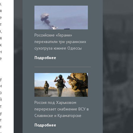
.
я
е
т
,
Российские «Герани»
я
перехватили три украинских
к
сухогруза южнее Одессы
н
Подробнее
е
у
и
о
й
Россия под Харьковом
т
перерезает снабжение ВСУ в
у
Славянске и Краматорске
т
Подробнее
т