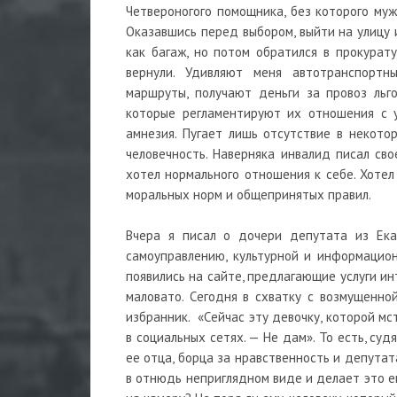
Четвероногого помощника, без которого муж
Оказавшись перед выбором, выйти на улицу 
как багаж, но потом обратился в прокурату
вернули. Удивляют меня автотранспортн
маршруты, получают деньги за провоз льг
которые регламентируют их отношения с у
амнезия. Пугает лишь отсутствие в некото
человечность. Наверняка инвалид писал сво
хотел нормального отношения к себе. Хотел
моральных норм и общепринятых правил.
Вчера я писал о дочери депутата из Ека
самоуправлению, культурной и информацион
появились на сайте, предлагающие услуги ин
маловато. Сегодня в схватку с возмущенно
избранник. «Сейчас эту девочку, которой мс
в социальных сетях. — Не дам». То есть, суд
ее отца, борца за нравственность и депутата
в отнюдь неприглядном виде и делает это е