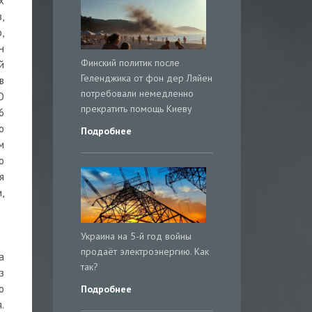
х
,
,
н
Финский политик после
й
Геленджика от фон дер Ляйен
в
потребовали немедленно
О
прекратить помощь Киеву
6
о
Подробнее
м
о
я
,
Украина на 5-й год войны
продаёт электроэнергию. Как
а
так?
з
о
Подробнее
.