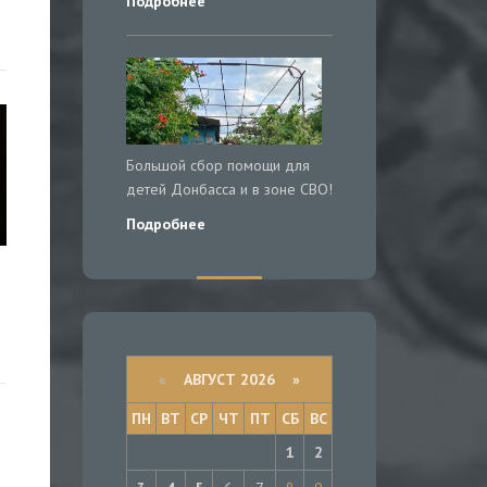
Подробнее
Большой сбор помощи для
детей Донбасса и в зоне СВО!
Подробнее
«
АВГУСТ 2026 »
ПН
ВТ
СР
ЧТ
ПТ
СБ
ВС
1
2