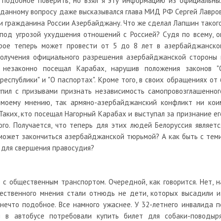
в подобное поверить, но взял я эту информацию из официальны
о данному вопросу даже высказывался глава МИД РФ Сергей Лавров
чи гражданина России Азербайджану. Что же сделал Лапшин такого
под угрозой ухудшения отношений с Россией? Судя по всему, о
орое теперь может провести от 5 до 8 лет в азербайджанско
получения официального разрешения азербайджанской стороны 
незаконно посещал Карабах, нарушив положения законов "
еспублики" и "О паспортах". Кроме того, в своих обращениях от 
пил с призывами признать независимость самопровозглашенног
 моему мнению, так армяно-азербайджанский конфликт ни кои
Таких, кто посещал Нагорный Карабах и выступал за признание ег
го. Получается, что теперь для этих людей Белоруссия являетс
может закончиться азербайджанской тюрьмой? А как быть с теми
 для свершения правосудия?
 с общественным транспортом. Очередной, как говорится. Нет, н
ественного мнения стали отнюдь не дети, которых высадили и
нечто подобное. Все намного ужаснее. У 32-летнего инвалида п
 в автобусе потребовали купить билет для собаки-поводыря