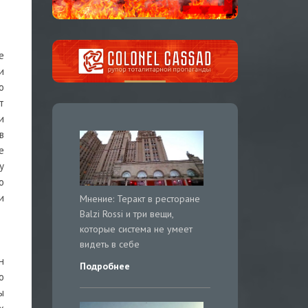
е
и
о
т
и
в
е
у
о
и
Мнение: Теракт в ресторане
Balzi Rossi и три вещи,
которые система не умеет
видеть в себе
н
Подробнее
о
ы