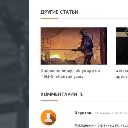
ДРУГИЕ СТАТЬИ
Киевляне пишут об ударе по
а мах
ТЭЦ-5: «Света» ушла
арест
Минпр
КОММЕНТАРИИ
1
Харитон
21 января 2017 07:4
Лукашенко - украинец по нац