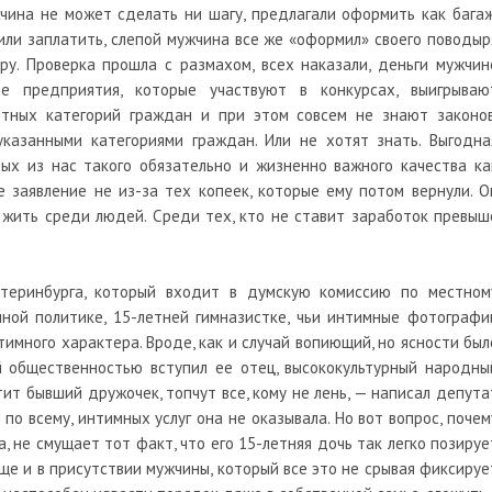
чина не может сделать ни шагу, предлагали оформить как багаж
или заплатить, слепой мужчина все же «оформил» своего поводыр
ру. Проверка прошла с размахом, всех наказали, деньги мужчин
ые предприятия, которые участвуют в конкурсах, выигрываю
отных категорий граждан и при этом совсем не знают законов
казанными категориями граждан. Или не хотят знать. Выгодна
рых из нас такого обязательно и жизненно важного качества ка
е заявление не из-за тех копеек, которые ему потом вернули. О
 жить среди людей. Среди тех, кто не ставит заработок превыш
теринбурга, который входит в думскую комиссию по местном
ной политике, 15-летней гимназистке, чьи интимные фотографи
тимного характера. Вроде, как и случай вопиющий, но ясности был
й общественностью вступил ее отец, высококультурный народны
тит бывший дружочек, топчут все, кому не лень, — написал депута
я по всему, интимных услуг она не оказывала. Но вот вопрос, почем
, не смущает тот факт, что его 15-летняя дочь так легко позируе
ще и в присутствии мужчины, который все это не срывая фиксируе