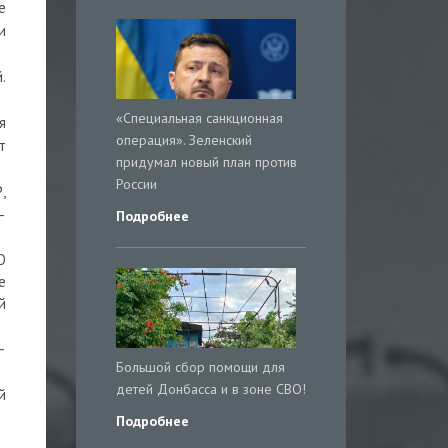
е
и
.
«Специальная санкционная
я
операция». Зеленский
т
придумал новый план против
России
,
—
Подробнее
О
е
й
—
Большой сбор помощи для
детей Донбасса и в зоне СВО!
й
Подробнее