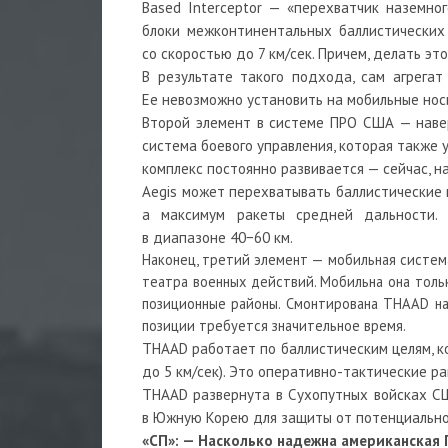
Based Interceptor — «перехватчик наземно
блоки межконтинентальных баллистических
со скоростью до 7 км/сек. Причем, делать эт
В результате такого подхода, сам агрега
Ее невозможно установить на мобильные носи
Второй элемент в системе ПРО США — наверн
система боевого управления, которая также 
комплекс постоянно развивается — сейчас, н
Aegis может перехватывать баллистические ц
а максимум ракеты средней дальности. 
в диапазоне 40−60 км.
Наконец, третий элемент — мобильная система
театра военных действий. Мобильна она толь
позиционные районы. Смонтирована THAAD на 
позиции требуется значительное время.
THAAD работает по баллистическим целям, к
до 5 км/сек). Это оперативно-тактические р
THAAD развернута в Сухопутных войсках СШ
в Южную Корею для защиты от потенциальног
«СП»: — Насколько надежна американская