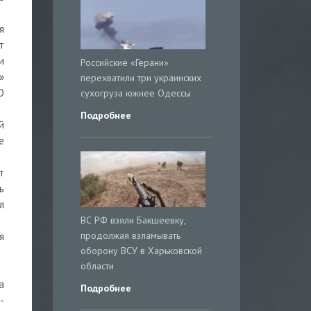
я
т
и
Российские «Герани»
»
перехватили три украинских
О
сухогруза южнее Одессы
Подробнее
й
е
т
ь
л
ВС РФ взяли Бакшеевку,
продолжая взламывать
я
оборону ВСУ в Харьковской
области
а
Подробнее
-