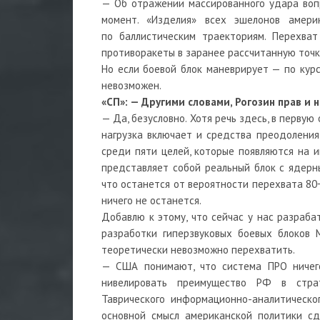
— Об отражении массированного удара воп
момент. «Изделия» всех эшелонов амери
по баллистическим траекториям. Перехват
противоракеты в заранее рассчитанную точк
Но если боевой блок маневрирует — по кур
невозможен.
«СП»: — Другими словами, Рогозин прав и 
— Да, безусловно. Хотя речь здесь, в первую
нагрузка включает и средства преодоления
среди пяти целей, которые появляются на 
представляет собой реальный блок с ядерн
что останется от вероятности перехвата 80−
ничего не останется.
Добавлю к этому, что сейчас у нас разраба
разработки гиперзвуковых боевых блоков 
теоретически невозможно перехватить.
— США понимают, что система ПРО ничего
нивелировать преимущество РФ в страт
Таврического информационно-аналитическо
основной смысл американской политики с