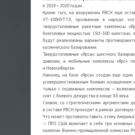
в 2019—2020 годах.
Кроме того, на вооружении РВСН еще оста
УТ-100НУТТХ, прозванная в народе «сот
твердотопливные ракетные комплексы «Я
боеголовки мощностью 150−300 килотонн, л
будут реализованы варианты противоракет
космического базирования.
Твердотопливные «Ярсы» шахтного базиров
дивизии, а мобильные комплексы «Ярс» п
и Новосибирске.
Наконец, на базе «Ярса» создан еще один 
усовершенствованным боевым оснащением и
только с подвижных комплексов — возможно
снят с боевого дежурства в конце XX века.
Словом, со стратегическими аргументами де
в составе РВСН проходят в рамках договора 
Что может противопоставить этому Америка
— ПРО США включает в себя три основных э
коллегии Военно-промышленной комиссии РФ