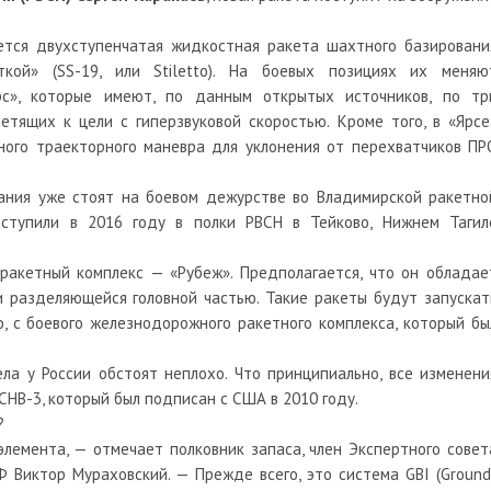
ется двухступенчатая жидкостная ракета шахтного базировани
кой» (SS-19, или Stiletto). На боевых позициях их меняю
рс», которые имеют, по данным открытых источников, по тр
етящих к цели с гиперзвуковой скоростью. Кроме того, в «Ярсе
ного траекторного маневра для уклонения от перехватчиков ПР
ания уже стоят на боевом дежурстве во Владимирской ракетно
оступили в 2016 году в полки РВСН в Тейково, Нижнем Тагил
ракетный комплекс — «Рубеж». Предполагается, что он обладае
 разделяющейся головной частью. Такие ракеты будут запускат
, с боевого железнодорожного ракетного комплекса, который бы
ла у России обстоят неплохо. Что принципиально, все изменени
СНВ-3, который был подписан с США в 2010 году.
?
лемента, — отмечает полковник запаса, член Экспертного совет
 Виктор Мураховский. — Прежде всего, это система GBI (Ground