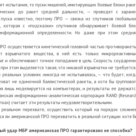
т испытания, то пуски мишеней, имитирующих боевые блоки раке
тических до ракет средней дальности, — проводят с заране
 пуска известно, поэтому ПРО — связка из спутников глобально
, которая с «подсказки» спутников обнаруживает боевой бло
информационной определенности. Но даже при этом средня
 ПРО осуществляется кинетической головной частью противоракеты
т взрывчатого вещества, в ней есть только микрореактивны
ые и обеспечивают точное попадание в цель. Скорость соударени
я при этом выделяется такая, что никакой взрывчатки не требуется
реальных условиях никогда не испытывалась, — что будет, когд
хват не одиночной баллистической ракеты, а хотя бы групповог
ия лишь моделируется на компьютерах, и результаты ее держатс
иканская информационно-аналитическая корпорация RAND (Researc
тка») считает эти результаты неудовлетворительными.
 реальном перехвате, осуществить который на порядок сложнее
тся ли американской ПРО перехватить в реальной ситуации хотя б
ный удар МБР американская ПРО гарантировано не способна?