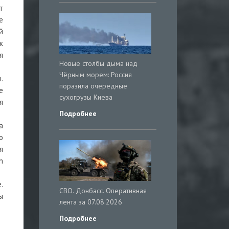
т
е
й
к
я
Новые столбы дыма над
Чёрным морем: Россия
.
поразила очередные
е
сухогрузы Киева
я
Подробнее
.
а
о
я
h
.
СВО. Донбасс. Оперативная
ы
лента за 07.08.2026
Подробнее