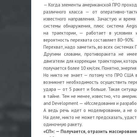
— Когда элементы американской ПРО проходя
различного класса — от оперативно-так
известного направления. Зачастую и время
системы обнаружения, плюс система Aegis
на траектории, — работает в условиях 
вероятность перехвата составляет 80−90%.
Перехват, надо заметить, во всех системах
Другими словами, противоракета не имее
двигатели для коррекции траектории, котор
получается более 10 км/сек. Понятно, энерги
Но никто не знает — потому что ПРО США в 
возникнет необходимость осуществить пере
удара — от 5 ракет и больше. Такая ситуац
в тайне. Тем не менее, известно, что амер
and Development — «Исследования и разрабо
А ведь речь идет о моделировании, а не о
На деле, никто не может предсказать, удас
одиночную ракету.
«СП»: — Получается, отразить массирован