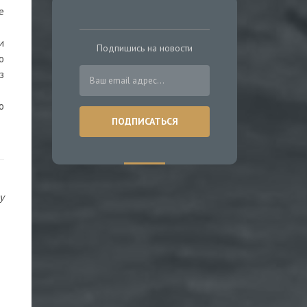
е
и
Подпишись на новости
ю
з
о
у