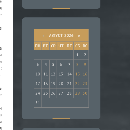
е
я
е
е
«
АВГУСТ 2026 »
ПН
ВТ
СР
ЧТ
ПТ
СБ
ВС
а
и
1
2
а
3
4
5
6
7
8
9
:
10
11
12
13
14
15
16
—
17
18
19
20
21
22
23
ь
24
25
26
27
28
29
30
е
31
и
а
я
л