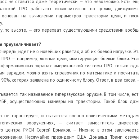
рос не ставится даже теоретически — это невозможно. Есть ещ
канской ПРО работают исключительно по целям, движущимс
 основан на вычислении параметров траектории цели, и пуск
у.
су, по высоте, — его перехват существующими средствами вообщ
не преувеличивает?
 очередь, идет не о новейших ракетах, а об их боевой нагрузке. Эт
 ПРО — например, ложные цели, имитирующие боевые блоки. Есл
информационных экранах американской системы ПРО, только одн
ым зарядом, можно взять справочник по математике и посчитать
90%, которая заявлена по одиночному блоку. Ответ, в два слова, 
тывается так называемое гиперзвуковое оружие. В том числе, ест
МБР, осуществляющих маневры на траектории. Такой блок даж
 не гарантирует, и пытаются военно-политическими методам
егических вооружениях, — считает заместитель директор
го центра РИСИ Сергей Ермаков. — Именно в этом заключаетс
держивания. Неслучайно президент США Дональд Трамп озвучи