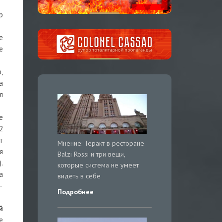
р
е
е
,
а
л
е
2
т
Мнение: Теракт в ресторане
я
Balzi Rossi и три вещи,
.
которые система не умеет
а
видеть в себе
—
Подробнее
й
е