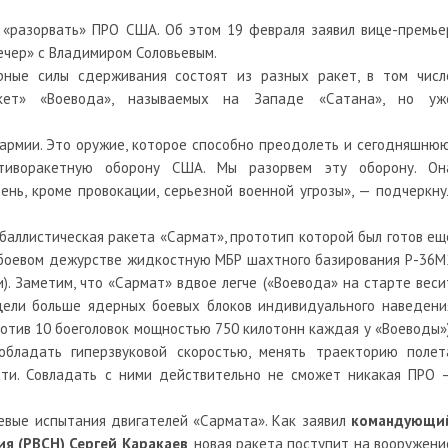
 «разорвать» ПРО США. Об этом 19 февраля заявил вице-премье
ечер» с Владимиром Соловьевым.
рные силы сдерживания состоят из разных ракет, в том числ
акет» «Воевода», называемых на Западе «Сатана», но уж
армии. Это оружие, которое способно преодолеть и сегодняшнюю
тиворакетную оборону США. Мы разорвем эту оборону. Он
нь, кроме провокации, серьезной военной угрозы», — подчеркну
 баллистическая ракета «Сармат», прототип которой был готов ещ
 боевом дежурстве жидкостную МБР шахтного базирования Р-36М
). Заметим, что «Сармат» вдвое легче («Воевода» на старте веси
 цели больше ядерных боевых блоков индивидуального наведени
ротив 10 боеголовок мощностью 750 килотонн каждая у «Воеводы»)
обладать гиперзвуковой скоростью, менять траекторию полет
ости. Совладать с ними действительно не сможет никакая ПРО 
вые испытания двигателей «Сармата». Как заявил
командующи
ия (РВСН) Сергей Каракаев
, новая ракета поступит на вооружени