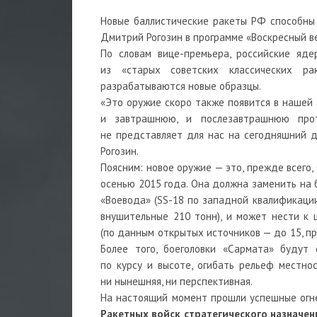
Новые баллистические ракеты РФ способны
Дмитрий Рогозин в программе «Воскресный в
По словам вице-премьера, российские яде
из «старых советских классических р
разрабатываются новые образцы.
«Это оружие скоро также появится в нашей 
и завтрашнюю, и послезавтрашнюю про
не представляет для нас на сегодняшний де
Рогозин.
Поясним: новое оружие — это, прежде всего,
осенью 2015 года. Она должна заменить на
«Воевода» (SS-18 по западной квалификации
внушительные 210 тонн), и может нести к
(по данным открытых источников — до 15, п
Более того, боеголовки «Сармата» будут 
по курсу и высоте, огибать рельеф местн
ни нынешняя, ни перспективная.
На настоящий момент прошли успешные огне
Ракетных войск стратегического назначен