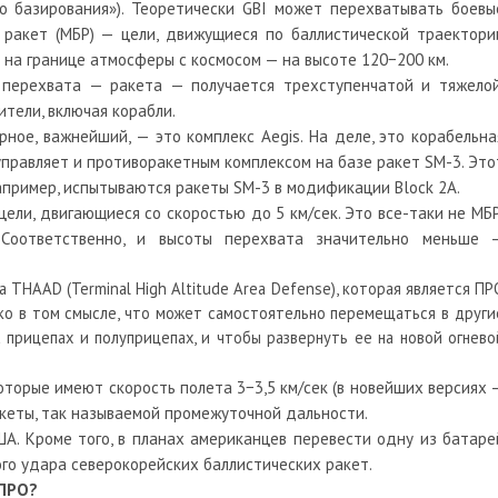
го базирования»). Теоретически GBI может перехватывать боевы
 ракет (МБР) — цели, движущиеся по баллистической траектори
о на границе атмосферы с космосом — на высоте 120−200 км.
т перехвата — ракета — получается трехступенчатой и тяжелой
тели, включая корабли.
ое, важнейший, — это комплекс Aegis. На деле, это корабельна
управляет и противоракетным комплексом на базе ракет SM-3. Это
апример, испытываются ракеты SM-3 в модификации Block 2А.
ели, двигающиеся со скоростью до 5 км/сек. Это все-таки не МБР
Соответственно, и высоты перехвата значительно меньше 
 THAAD (Terminal High Altitude Area Defense), которая является ПР
ко в том смысле, что может самостоятельно перемещаться в други
прицепах и полуприцепах, и чтобы развернуть ее на новой огнево
оторые имеют скорость полета 3−3,5 км/сек (в новейших версиях 
акеты, так называемой промежуточной дальности.
А. Кроме того, в планах американцев перевести одну из батаре
о удара северокорейских баллистических ракет.
 ПРО?