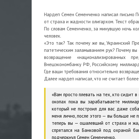
Нардеп Семен Семенченко написал письмо П
от страха и жадности олигархом. Текст обра
По словам Семенченко, за минувшую ночь ко
человек.
«Это так? Так почему же вы, Украинский Пр
патетическим заламыванием рук? Почему вы 
возвращение «национализированных п
Внешэкономбанку РФ, Российскому миллиар
Где ваши требования относительно возвращен
Далее нардеп написал, что не считает боле
«Вам просто плевать на тех, кто сидит в
окопах пока вы зарабатываете миллиар
который не построил для вас даже собач
меня лично, после этого — вы больше не 
теперь вы — ошалевший от страха и жад
спрятался на Банковой под охраной б
подчеркнул Семен Семенченко.