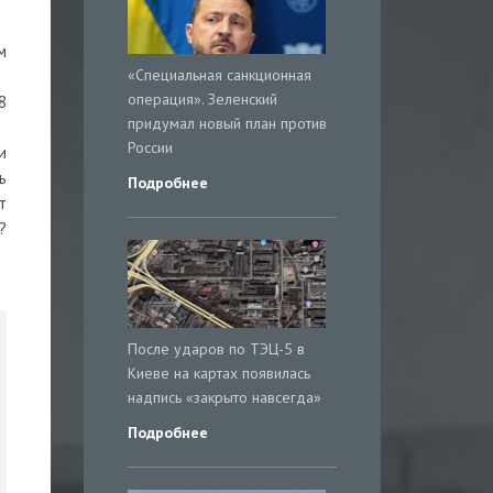
м
«Специальная санкционная
операция». Зеленский
8
придумал новый план против
России
и
ь
Подробнее
т
?
После ударов по ТЭЦ-5 в
Киеве на картах появилась
надпись «закрыто навсегда»
Подробнее