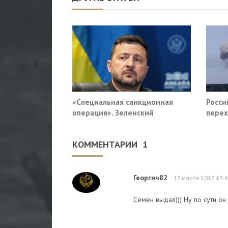
«Специальная санкционная
Росси
операция». Зеленский
перех
придумал новый план против
сухог
России
КОММЕНТАРИИ
1
Георгич82
17 марта 2017 13:
Семен выдал))) Ну по сути он