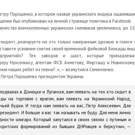
етру Порошенко, в котором назвал украинского лидера ошалевши
щения был опубликован на личной странице политика в Facebook.
личество военнопленных украинских силовиков увеличилось до 11
езидент, реагируете на это только наигранным дрожью в голосе 
ставите условием снятия своей временной фейковой Блокады лиш
редприятий»? Тех заводов и шахт, которые принадлежа
деру Нунсенкису, агентам ФСБ Ахметову, Фирташу и Новинскому
ия наших ребят из плена?..», — возмутился Семенченко.
е Петра Порошенко президентом Украины.
 подвалах в Донецке и Луганске, вам плевать на тех кто сидит в
ды на торговле с врагом, вам плевать на Украинский Народ,
ьей будки. И тогда нам плевать на вас, Петр Алексеевич. Для
президент. И больше я вас так называть не буду. Для меня лично
ности олигарх. Который запутался в своих связях с путиным и
андитских формирований из бывших ДНРовцев и беркутни», —