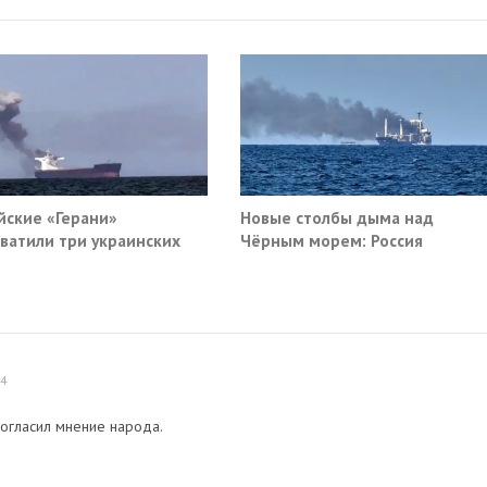
йские «Герани»
Новые столбы дыма над
ватили три украинских
Чёрным морем: Россия
руза южнее Одессы
поразила очередные сухогруз
Киева
44
 огласил мнение народа.