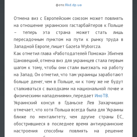
фото:
Rkd.dp.ua
Отмена виз с Европейским союзом может повлиять
на отношение украинских гастарбайтеров к Польше
– теперь эта страна может стать лишь
пересадочным пунктом на пути к рынку труда в
Западной Европе, пишет Gazeta Wyborcza.
Как отметил глава «Работодателей Поможа» Збигнев
Цановецкий, отмена виз для украинцев стала первым
шагом к тому, чтобы они стали выезжать на работу
на Запад. Он отметил, что там украинцы заработают
больше денег, чем в Польше, «и к тому же не будут
сталкиваться с выходками на национальной почве и
физическими нападениями», передает
ИноТВ
.
Украинский консул в Гданьске Лев Захарчишин
отмечает, что хотя Польша всегда была для Украины
ближе по менталитету, чем другие страны ЕС,
обострившиеся в последнее время антиукраинские
настроения способны повлиять на решение