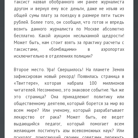
таксист назвал обобранного им ранее журналиста
другом и вернул ему все деньги, даже не изъяв из
общей сумы плату за поездку в размере пяти тысяч
рублей. Более того, он сообщил, что готов и впредь
возить данного журналиста по Москве абсолютно
бесплатно. Какой аукцион неслыханной щедрости!
Может быть, нам стоит взять за практику расчеты с
таксистами, «бомбящими» в аэропортах
исключительно в отделениях полиции?
Второе место. Ура! Свершилось! На планете Земля
зафиксирован новый рекорд! Появилась страница в
«Твиттере», которая набрала 100 миллионов
читателей. Несомненно, это знаковое событие. Чья же
это страница? Она принадлежит политику или
общественному деятелю, который борется за мир во
всем мире? Или ученому, который разрабатывает
лекарство от рака? Может быть, ее ведет
выдающийся педагог, который помогает всем
желающим постигнуть азы всевозможных наук? Или
психолог, помогающий своими советами пережить