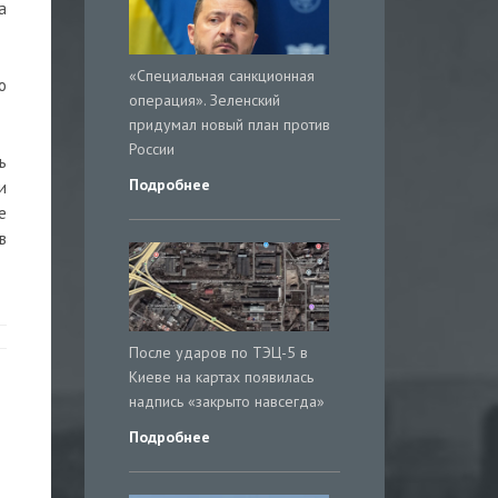
а
«Специальная санкционная
о
операция». Зеленский
придумал новый план против
России
ь
Подробнее
и
е
в
После ударов по ТЭЦ-5 в
Киеве на картах появилась
надпись «закрыто навсегда»
Подробнее