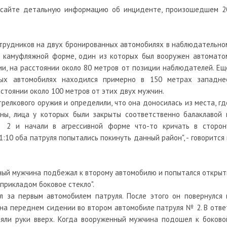
сайте детальную информацию об инциденте, произошедшем 2
отрудников на двух бронированных автомобилях в наблюдательно
в камуфляжной форме, один из которых был вооружен автомато
ии, на расстоянии около 80 метров от позиции наблюдателей. Ещ
ых автомобилях находился примерно в 150 метрах западне
стоянии около 100 метров от этих двух мужчин.
трелкового оружия и определили, что она доносилась из места, гд
ны, лица у которых были закрыты соответственно балаклавой 
 2 и начали в агрессивной форме что-то кричать в сторон
1:10 оба патруля попытались покинуть данный район", - говорится 
нный мужчина подбежал к второму автомобилю и попытался открыт
 прикладом боковое стекло".
л за первым автомобилем патруля. После этого он повернулся 
на переднем сидении во втором автомобиле патруля № 2. В отве
няли руки вверх. Когда вооруженный мужчина подошел к боково