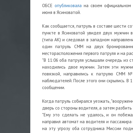
ОБСЕ
опубликовала
на своем официальном 
июня в Ясиноватой.
Как сообщается, патруль в составе шести с
пункте в Ясиноватой увидел двух мужчин 
(типа АК) и следовал в западном направлен
один патруль СММ на двух бронированн
месторасположения первого патруля и на рас
"В 11:06 оба патруля услышали очередь из с
находились двое мужчин. Затем эти мужчи
повязкой, направились к патрулю СММ №
наблюдателей. После этого они скрылись. В 1
сообщении.
Когда патруль собирался уезжать, "вооруже
дверь со стороны водителя, а затем разбить
"Ему это сделать не удалось, и он побежа
направил автомат на водителя и пассажира 
на эту угрозу оба сотрудника Миссии под