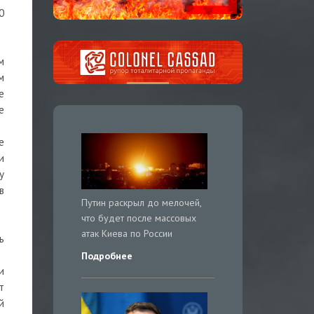
0
м
м
е
е
е
и
у
в
Путин раскрыл до мелочей,
что будет после массовых
атак Киева по России
ь
Подробнее
и
т
й