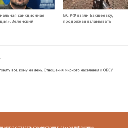
иальная санкционная
ВС РФ взяли Бакшеевку,
ция». Зеленский
продолжая взламывать
мал новый план против
оборону ВСУ в Харьковской
и
области
4
гонять все, кому ни лень. Отношения мирного населения к ОБСУ
 не могут оставлять комментарии к данной публикации.