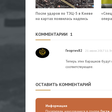
После ударов по ТЭЦ-5 в Киеве
«Спец
на картах появилась надпись
опера
«закрыто навсегда»
приду
Росси
КОММЕНТАРИИ
1
Георгич82
21 июня 2017 11:3
Теперь этих барашков будут 
соответствующее.
ОСТАВИТЬ КОММЕНТАРИЙ
Информация
Посетители, находящиеся в группе
Гости
,