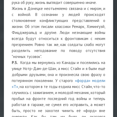
рука об руку, жизнь выглядит совершенно иначе.
Жизнь в Донецке неотъемлемо связана и с миром, и
с войной. В сознании у людей происходят
столкновение конфликтующих представлений о
жизни. Об этом писали классики Ремарк, Хэмингуэй,
Фицджеральд и другие. Люди незнающие войны
всегда будут относиться к фронтовикам с неким
презрением. Ровно так же, как солдаты слабо могут
разделить негодование по поводу отсутствия
"ночных тусовок".
P.S.
Когда мы вернулись из Канады и поселились на
улице Нотр-Дам-де-Шан, а мисс Стайн и я были ещё
добрыми друзьями, она и произнесла свою фразу о
потерянном поколении. У старого
«форда» модели
«Т»
, на котором в те годы ездила мисс Стайн, что-то
случилось с зажиганием, и молодой механик, который
пробыл на фронте последний год войны и теперь
работал в гараже, не сумел его исправить, а может
быть, просто не захотел чинить её «форд» вне
очереди. Как бы там ни было, он оказался