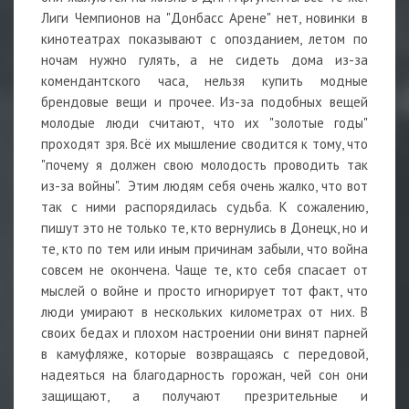
Лиги Чемпионов на "Донбасс Арене" нет, новинки в
кинотеатрах показывают с опозданием, летом по
ночам нужно гулять, а не сидеть дома из-за
комендантского часа, нельзя купить модные
брендовые вещи и прочее. Из-за подобных вещей
молодые люди считают, что их "золотые годы"
проходят зря. Всё их мышление сводится к тому, что
"почему я должен свою молодость проводить так
из-за войны". Этим людям себя очень жалко, что вот
так с ними распорядилась судьба. К сожалению,
пишут это не только те, кто вернулись в Донецк, но и
те, кто по тем или иным причинам забыли, что война
совсем не окончена. Чаще те, кто себя спасает от
мыслей о войне и просто игнорирует тот факт, что
люди умирают в нескольких километрах от них. В
своих бедах и плохом настроении они винят парней
в камуфляже, которые возвращаясь с передовой,
надеяться на благодарность горожан, чей сон они
защищают, а получают презрительные и