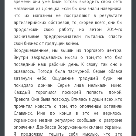
времени они уже были готовы выводить свою сеть
магазинов из Донецка. Если бы они знали наверняка,
что их магазины не пострадают в результате
артиллерийских обстрелов, то, скорее всего, они бы
продолжили свою работу, но летом 2014-го
расчетливые предприниматели пытались спасти
свой бизнес от грядущей войны.
Воодушевленные, мы вышли из торгового центра.
Внутри закрадывались мысли о том,что это был
последний наш рабочий день. К слову, так оно и
оказалось. Погода была пасмурной. Серые облака
затянули небо. Ощущение грядущей бури не
покидало дончан. Серые лица мелькали мимо.
Каждый торопился поскорей попасть домой.
Тревога. Она была повсюду. Впилась в души всех, кто
прочитал новость о том, что ополченцы оставили
Славянск. Мне до конца в это не верилось.
Украинские медиа регулярно сообщали о разгроме
ополчения Донбасса Вооруженными силами Украины.
Я продолжал тешить себя мыслью, что это