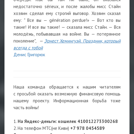
недостаточно sérieux, и после жалобы мисс Стайн
хозяин сделал ему строгий выговор. Хозяин сказал
ему: " Все вы — génération perdue!» — Вот кто вы
такие! И все вы такие! — сказала мисс Стайн. — Вся
молодёжь, побывавшая на войне. Вы — потерянное
поколение",
—
Эрнест Хемингуэй. Праздник, который
всегда с тобой
Денис Григорюк
Наша команда обращается к нашим читателям
с просьбой оказать возможную финансовую помощь
нашему проекту. Информационная борьба тоже
часть войны!
1.
На Яндекс-деньги
: кошелек
410012273300268
2. На телефон МТС(не Киви)
+7 978 0454589