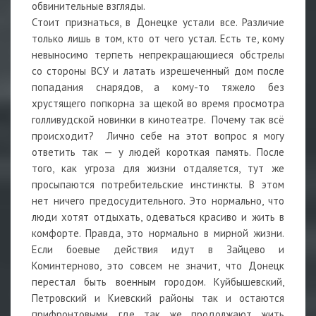
обвинительные взгляды.
Стоит признаться, в Донецке устали все. Различие
только лишь в том, кто от чего устал. Есть те, кому
невыносимо терпеть непрекращающиеся обстрелы
со стороны ВСУ и латать изрешеченный дом после
попадания снарядов, а кому-то тяжело без
хрустящего попкорна за щекой во время просмотра
голливудской новинки в кинотеатре. Почему так всё
происходит? Лично себе на этот вопрос я могу
ответить так — у людей короткая память. После
того, как угроза для жизни отдаляется, тут же
просыпаются потребительские инстинкты. В этом
нет ничего предосудительного. Это нормально, что
люди хотят отдыхать, одеваться красиво и жить в
комфорте. Правда, это нормально в мирной жизни.
Если боевые действия идут в Зайцево и
Коминтерново, это совсем не значит, что Донецк
перестал быть военным городом. Куйбышевский,
Петровский и Киевский районы так и остаются
прифронтовыми, где так же продолжают жить