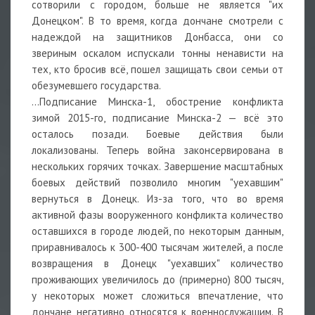
сотворили с городом, больше не является "их
Донецком". В то время, когда дончане смотрели с
надеждой на защитников Донбасса, они со
звериным оскалом испускали тонны ненависти на
тех, кто бросив всё, пошел защищать свои семьи от
обезумевшего государства.
...Подписание Минска-1, обострение конфликта
зимой 2015-го, подписание Минска-2 — всё это
осталось позади. Боевые действия были
локализованы. Теперь война законсервирована в
нескольких горячих точках. Завершение масштабных
боевых действий позволило многим "уехавшим"
вернуться в Донецк. Из-за того, что во время
активной фазы вооруженного конфликта количество
оставшихся в городе людей, по некоторым данным,
приравнивалось к 300-400 тысячам жителей, а после
возвращения в Донецк "уехавших" количество
проживающих увеличилось до (примерно) 800 тысяч,
у некоторых может сложиться впечатление, что
дончане негативно относятся к военнослужащим. В