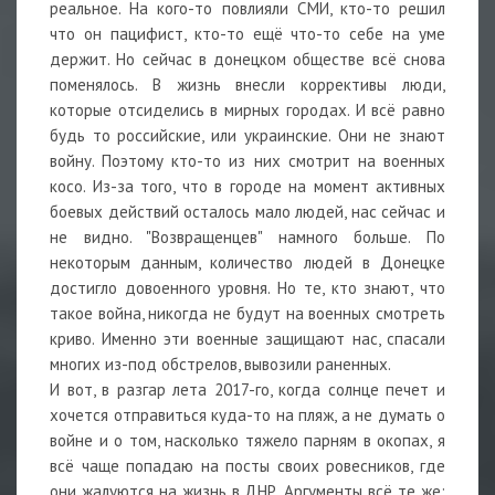
реальное. На кого-то повлияли СМИ, кто-то решил
что он пацифист, кто-то ещё что-то себе на уме
держит. Но сейчас в донецком обществе всё снова
поменялось. В жизнь внесли коррективы люди,
которые отсиделись в мирных городах. И всё равно
будь то российские, или украинские. Они не знают
войну. Поэтому кто-то из них смотрит на военных
косо. Из-за того, что в городе на момент активных
боевых действий осталось мало людей, нас сейчас и
не видно. "Возвращенцев" намного больше. По
некоторым данным, количество людей в Донецке
достигло довоенного уровня. Но те, кто знают, что
такое война, никогда не будут на военных смотреть
криво. Именно эти военные защищают нас, спасали
многих из-под обстрелов, вывозили раненных.
И вот, в разгар лета 2017-го, когда солнце печет и
хочется отправиться куда-то на пляж, а не думать о
войне и о том, насколько тяжело парням в окопах, я
всё чаще попадаю на посты своих ровесников, где
они жалуются на жизнь в ДНР. Аргументы всё те же: