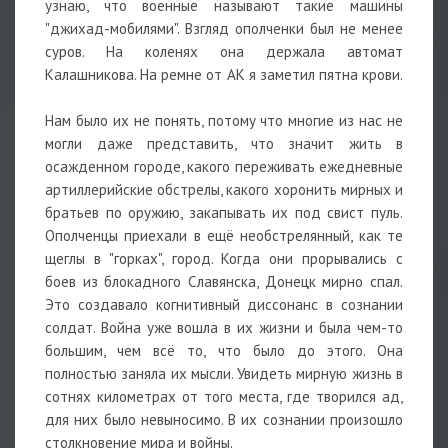
узнаю, что военные называют такие машины
"джихад-мобилями". Взгляд ополченки был не менее
суров. На коленях она держала автомат
Калашникова. На ремне от АК я заметил пятна крови.
Нам было их не понять, потому что многие из нас не
могли даже представить, что значит жить в
осажденном городе, какого переживать ежедневные
артиллерийские обстрелы, какого хоронить мирных и
братьев по оружию, закапывать их под свист пуль.
Ополченцы приехали в ещё необстрелянный, как те
щеглы в "горках", город. Когда они прорывались с
боев из блокадного Славянска, Донецк мирно спал.
Это создавало когнитивный диссонанс в сознании
солдат. Война уже вошла в их жизни и была чем-то
большим, чем всё то, что было до этого. Она
полностью заняла их мысли. Увидеть мирную жизнь в
сотнях километрах от того места, где творился ад,
для них было невыносимо. В их сознании произошло
столкновение мира и войны.