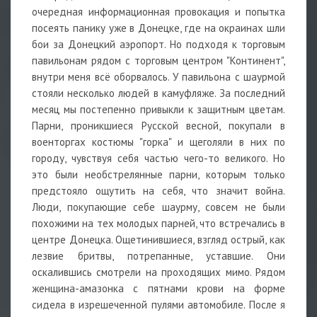
очередная информационная провокация и попытка
посеять панику уже в Донецке, где на окраинах шли
бои за Донецкий аэропорт. Но подходя к торговым
павильонам рядом с торговым центром "Континент",
внутри меня всё оборвалось. У павильона с шаурмой
стояли несколько людей в камуфляже. За последний
месяц мы постепенно привыкли к защитным цветам.
Парни, проникшиеся Русской весной, покупали в
военторгах костюмы "горка" и щеголяли в них по
городу, чувствуя себя частью чего-то великого. Но
это были необстрелянные парни, которым только
предстояло ощутить на себя, что значит война.
Люди, покупающие себе шаурму, совсем не были
похожими на тех молодых парней, что встречались в
центре Донецка. Ощетинившиеся, взгляд острый, как
лезвие бритвы, потрепанные, уставшие. Они
оскалившись смотрели на проходящих мимо. Рядом
женщина-амазонка с пятнами крови на форме
сидела в изрешеченной пулями автомобиле. После я