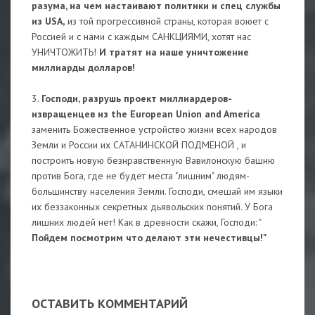
разума, на чем настаивают политики и спец службы
из USA,
из той прогрессивной страны, которая воюет с
Россией и с нами с каждым САНКЦИЯМИ, хотят нас
УНИЧТОЖИТЬ!
И тратят на наше уничтожение
миллиарды долларов!
3.
Господи, разрушь проект миллиардеров-
извращенцев из the European Union and America
заменить Божественное устройство жизни всех народов
Земли и России их САТАНИНСКОЙ ПОДМЕНОЙ , и
построить новую безнравственную Вавилонскую башню
против Бога, где не будет места "лишним" людям-
большинству населения Земли. Господи, смешай им языки
их беззаконных секретных дьявольских понятий. У Бога
лишних людей нет! Как в древности скажи, Господи: "
Пойдем посмотрим что делают эти нечестивцы!"
ОСТАВИТЬ КОММЕНТАРИЙ