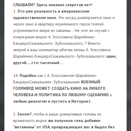
СЛЫШАЛИ? Здесь никаких секретов нет!
1.
Это уже реальность в американском
художественном кино.
Это когда, разверзается окно и
через окно в квартиру изумленного героя толпой
устремляются звери из саванны... Не этот ли случай с
очередным видео А. Эсессовича Шарийенко-
БандероСкакальского -Зубоскальского, ? Вместо
зверей в ваш компьютер вбегаю клоны А. Эсессовича
Шарийенко-БандероСкакальского -Зубоскальского:
один,
другой, ....сто-тысячный.
....
1А.
Подобно
как с А. Эсессовичом Шарийенко-
БандероСкакальским -Зубоскальским
ВОЕННЫЙ
ГОЛЛИВУД МОЖЕТ СОЗДАТЬ КИНО НА ЛЮБОГО
ЧЕЛОВЕКА И ПОЛИТИКА ПО ЛЮБОМУ СЦЕНАРИЮ с
любым диалогом и пустить в Интернет.
2.
Зачем?,
чтобы в ваши доверчивые головы из
вражесного видео
вы получили спец добавки
"витамины" от USA
,
превращающие вас в быдло без