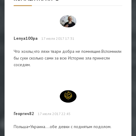
Lenya100pa
17 июля 2017 17:31
Что хохлы,что ляхи твари добра не помнящие.Вспомнили
бы суки сколько сами за всю Историю зла принесли
соседям.
Георгич82
17 июля 2017 22:45
Польша=Украина....обе девки с поднятым подолом.