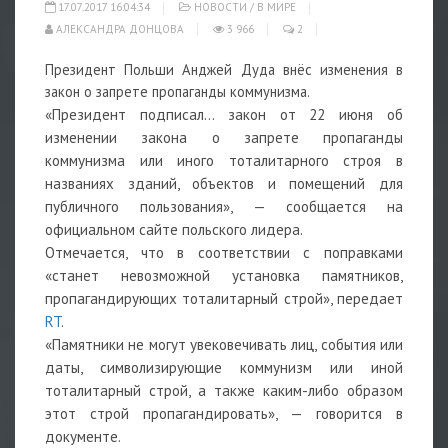
17.07.2017 16:04:34
НОВОСТИ
/
В МИРЕ
АЛЕКСАНДРА ДОНЦОВА
3 966
2
Президент Польши Анджей Дуда внёс изменения в
закон о запрете пропаганды коммунизма.
«Президент подписал… закон от 22 июня об
изменении закона о запрете пропаганды
коммунизма или иного тоталитарного строя в
названиях зданий, объектов и помещений для
публичного пользования», — сообщается на
официальном сайте польского лидера.
Отмечается, что в соответствии с поправками
«станет невозможной установка памятников,
пропагандирующих тоталитарный строй», передает
RT
.
«Памятники не могут увековечивать лиц, события или
даты, символизирующие коммунизм или иной
тоталитарный строй, а также каким-либо образом
этот строй пропагандировать», — говорится в
документе.