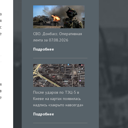
а
я
с
е
СВО. Донбасс. Оперативная
лента за 07.08.2026
Подробнее
я
в
После ударов по ТЭЦ-5 в
е
Киеве на картах появилась
надпись «закрыто навсегда»
Подробнее