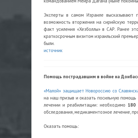
командованием Меира Дагана (ныне покойны
Эксперты в самом Израиле высказывают 
возможность вторжения на сирийскую терри
факт усиления «Хезболлы» в САР. Ранее э
краткосрочным визитом израильский премьер
были.
источник
Помощь пострадавшим в войне на Донбасс
«Малой» защищает Новороссию со Славянска
на наш призыв и оказать посильную помощь
лечении и реабилитации: необходимо
180 
обследования, медикаментозное лечение, пр
Оказать помощь: