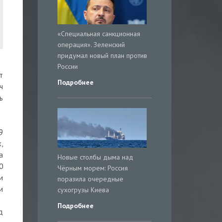
«Специальная санкционная
операция». Зеленский
придумал новый план против
России
т
Подробнее
ч
ь
9
,
а
Новые столбы дыма над
0
Чёрным морем: Россия
и
поразила очередные
и
сухогрузы Киева
Подробнее
д