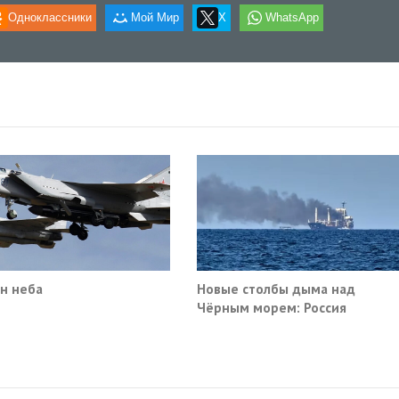
Одноклассники
Мой Мир
X
WhatsApp
н неба
Новые столбы дыма над
Чёрным морем: Россия
поразила очередные сухогруз
Киева