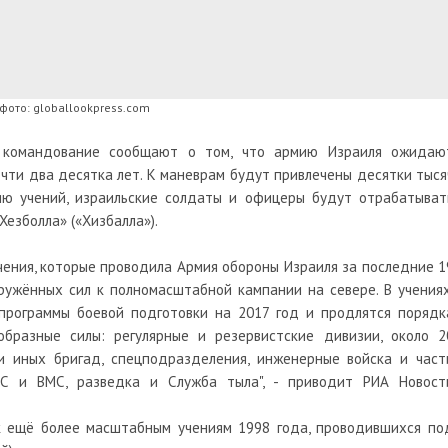
фото: globallookpress.com
 командование сообщают о том, что армию Израиля ожидаю
чти два десятка лет. К маневрам будут привлечены десятки тыся
ию учений, израильские солдаты и офицеры будут отрабатыват
езболла» («Хизбалла»).
чения, которые проводила Армия обороны Израиля за последние 1
ружённых сил к полномасштабной кампании на севере. В учениях
 программы боевой подготовки на 2017 год и продлятся порядк
бразные силы: регулярные и резервистские дивизии, около 2
 и иных бригад, спецподразделения, инженерные войска и част
ВВС и ВМС, разведка и Служба тыла", - приводит РИА Новост
к ещё более масштабным учениям 1998 года, проводившихся по