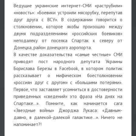
Ведущие украинские интернет-СМИ «раструбили»
«новость»: «Боевики устроили мясорубку, перепутав
друг друга с ВСУ». В содержании говорится о
столкновении, которое якобы произошло между
двумя подразделениями «российских боевиков»
неподалеку от поселка Спартак к северу от
Донецка, район донецкого аэропорта.
В качестве доказательства «самые честные» СМИ
приводят пост народного депутата Украины
Борислава Березы в Facebook, в котором политик
рассказывает о мифическом боестолкновении
«россиян друг с другом» с «большими потерями».
Первое, что заставляет усомниться в достоверности
приведенных «сведений» это фраза «На днях на
Спартаке…». Помните, как начинается сага
«Звездные войны» Джорджа Лукаса: «Давным-
давно, в далекой-далекой галактике…». Ничего не
напоминает?!