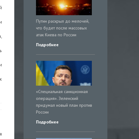
й
Путин раскрыл до мелочей,
и
что будет после массовых
атак Киева по России
,
Подробнее
ь
и
к
«Специальная санкционная
операция». Зеленский
придумал новый план против
России
Подробнее
я