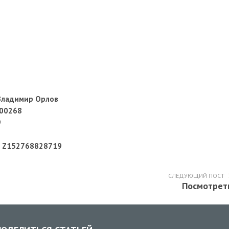
Владимир Орлов
00268
9
ар Z152768828719
СЛЕДУЮЩИЙ ПОСТ
Посмотрет