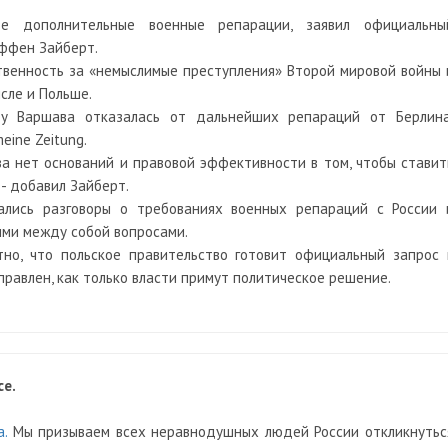
е дополнительные военные репарации, заявил официальны
ффен Зайберт.
ственность за «немыслимые преступления» Второй мировой войны 
сле и Польше.
ду Варшава отказалась от дальнейших репараций от Берлина
eine Zeitung.
а нет оснований и правовой эффективности в том, чтобы ставит
 - добавил Зайберт.
ались разговоры о требованиях военных репараций с России 
ыми между собой вопросами.
тно, что польское правительство готовит официальный запрос 
правлен, как только власти примут политическое решение.
е.
.
Мы призываем всех неравнодушных людей России откликнутьс