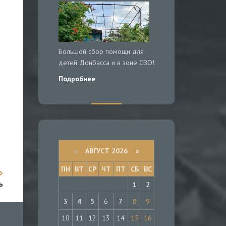
Большой сбор помощи для
детей Донбасса и в зоне СВО!
Подробнее
«
АВГУСТ 2026 »
ПН
ВТ
СР
ЧТ
ПТ
СБ
ВС
ь
1
2
3
4
5
6
7
8
9
10
11
12
13
14
15
16