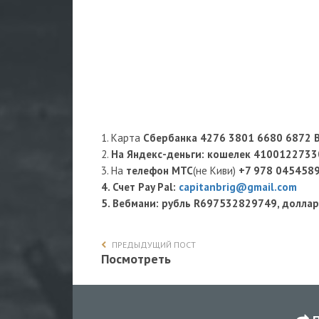
1. Карта
Сбербанка 4276 3801 6680 6872 
2.
На Яндекс-деньги
: кошелек
4100122733
3. На
телефон МТС
(не Киви)
+7 978 045458
4. Счет Pay Pal:
capitanbrig@gmail.com
5. Вебмани: рубль R697532829749, долл
ПРЕДЫДУЩИЙ ПОСТ
Посмотреть