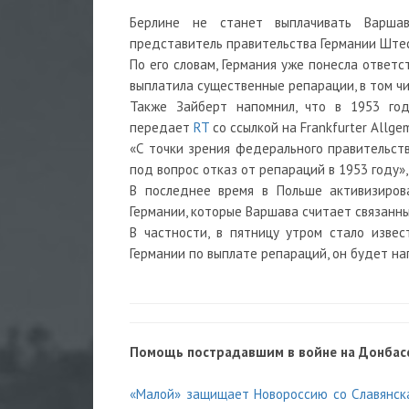
Берлине не станет выплачивать Варшав
представитель правительства Германии Ште
По его словам, Германия уже понесла ответ
выплатила существенные репарации, в том чи
Также Зайберт напомнил, что в 1953 го
передает
RT
со ссылкой на Frankfurter Allgem
«С точки зрения федерального правительств
под вопрос отказ от репараций в 1953 году»,
В последнее время в Польше активизиров
Германии, которые Варшава считает связанн
В частности, в пятницу утром стало извес
Германии по выплате репараций, он будет на
Помощь пострадавшим в войне на Донбасс
«Малой» защищает Новороссию со Славянска