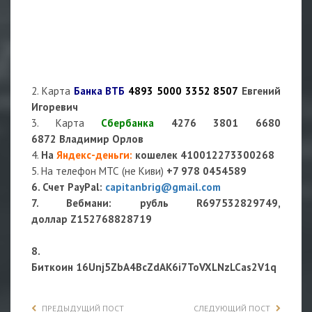
2. Карта
Банка ВТБ
4893 5000 3352 8507
Евгений
Игоревич
3. Карта
Сбербанка
4276 3801 6680
6872 Владимир Орлов
4.
На
Яндекс-деньги
:
кошелек
410012273300268
5. На телефон МТС (не Киви)
+7 978 0454589
6. Счет PayPal:
capitanbrig@gmail.com
7. Вебмани: рубль R697532829749,
доллар Z152768828719
8.
Биткоин 16Unj5ZbA4BcZdAK6i7ToVXLNzLCas2V1q
ПРЕДЫДУЩИЙ ПОСТ
СЛЕДУЮЩИЙ ПОСТ