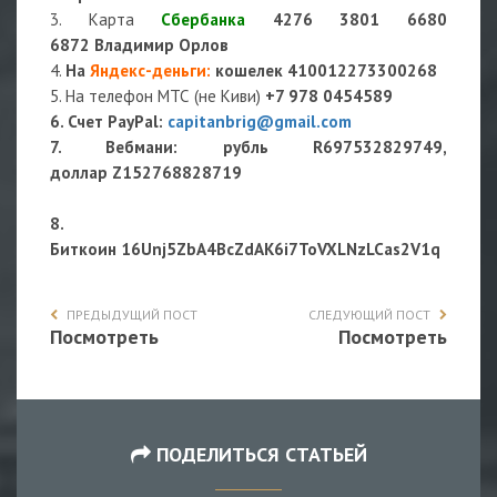
3. Карта
Сбербанка
4276 3801 6680
6872 Владимир Орлов
4.
На
Яндекс-деньги
:
кошелек
410012273300268
5. На телефон МТС (не Киви)
+7 978 0454589
6. Счет PayPal:
capitanbrig@gmail.com
7. Вебмани: рубль R697532829749,
доллар Z152768828719
8.
Биткоин 16Unj5ZbA4BcZdAK6i7ToVXLNzLCas2V1q
ПРЕДЫДУЩИЙ ПОСТ
СЛЕДУЮЩИЙ ПОСТ
Посмотреть
Посмотреть
ПОДЕЛИТЬСЯ СТАТЬЕЙ