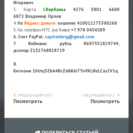
Игоревич
3. Карта
Сбербанка
4276 3801 6680
6872 Владимир Орлов
4.
На
Яндекс-деньги
:
кошелек
410012273300268
5. На телефон МТС (не Киви)
+7 978 0454589
6. Счет PayPal:
capitanbrig@gmail.com
7. Вебмани: рубль R697532829749,
доллар Z152768828719
8.
Биткоин 16Unj5ZbA4BcZdAK6i7ToVXLNzLCas2V1q
ПРЕДЫДУЩИЙ ПОСТ
СЛЕДУЮЩИЙ ПОСТ
Посмотреть
Посмотреть
ПОДЕЛИТЬСЯ СТАТЬЕЙ