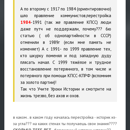
А по второму с 1917 по 1984 (ориентировочно)
шло правление коммунистов,перестройка
1984
-1991 (так же правление КПСС) люди
даже путч не поддержали, почему??? 6ю
статью ( об однопартийности в СССР)
отменили в 1989г (если мне память не
изменяет) А с 1991- по 1999 правление тех,
кто шкурку поменял и под западную дуду
плясать начал. С 1999 тяжёлое и трудное
восстановление потерянного, в том числе и
потеряного при помощи КПСС-КПРФ (вспомним
за золото партии)!
Так что Учите Уроки Истории и смотрите на
жизнь трезво, без ахов и охов.
в каком.. в каком году началась перестройка - историк из-
за угла??? на каких стенах ты получаешь свои знания????
СКОЛЬКО ТЕБЕ ЛЕТ
.. береженный
истерик
историк??