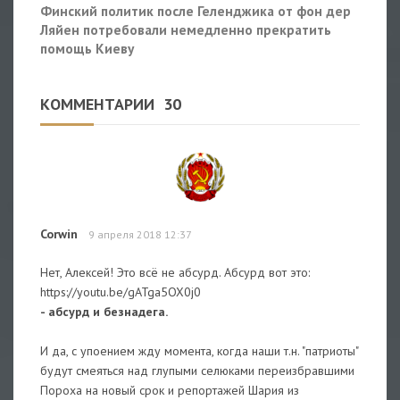
Финский политик после Геленджика от фон дер
Ляйен потребовали немедленно прекратить
помощь Киеву
КОММЕНТАРИИ
30
Corwin
9 апреля 2018 12:37
Нет, Алексей! Это всё не абсурд. Абсурд вот это:
https://youtu.be/gATga5OX0j0
- абсурд и безнадега.
И да, с упоением жду момента, когда наши т.н. "патриоты"
будут смеяться над глупыми селюками переизбравшими
Пороха на новый срок и репортажей Шария из