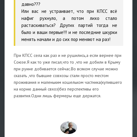
давно???
Или вас не устраивает, что при КПСС всё
нафиг рухнуло, а потом лихо стало
растаскиваться? Других партий тогда не
было и ваши первые!!! и не последние шкурки
менять начали и до сих пор меняют на раз!
При КПСС села как раз и не рушились,а если вернее при
Союзе.Я как то уже писал,что то ,что не добили в Крыму
при руине добивается сейчас.Во всяком случае можно
сказать ,что бывшие совхозы стали просто местом
проживания и маленьким кошельком частника(купившего
на корню данный свхоз)без перспективы его
развития.Одни лишь фермеры еще держатся.