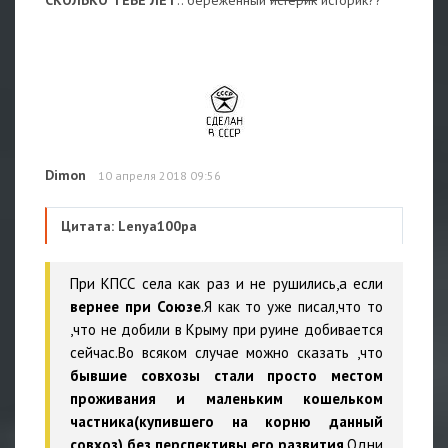
Dimon
10 апреля 2018 09:56
Цитата: Lenya100pa
При КПСС села как раз и не рушились,а если
вернее при Союзе
.Я как то уже писал,что то
,что не добили в Крыму при руине добивается
сейчас.Во всяком случае можно сказать ,что
бывшие совхозы стали просто местом
проживания и маленьким кошельком
частника(купившего на корню данный
совхоз) без перспективы его развития
.Одни