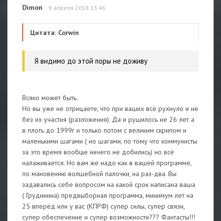
Dimon
9 апреля 2018 13:46
Цитата: Corwin
Я видимо до этой поры не доживу
Всяко может быть.
Но вы уже не отрицаете, что при ваших всё рухнуло и не
без их участия (разложения). Да и рушилось не 26 лет а
в плоть до 1999г и только потом с великим скрипом и
маленькими шагами ( но шагами, по тому что коммунисты
за это время вообще ничего не добились) но всё
налаживается. Но вам же надо как в вашей программе,
по мановению волшебной палочки, на раз-два. Вы
задавались себе вопросом на какой срок написана ваша
( Грудинина) предвыборная программа, минимум лет на
25 вперёд или у вас (КПРФ) супер силы, супер связи,
супер обеспечение и супер возможности??? Фантасты!!!