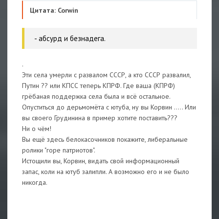
Цитата: Corwin
- абсурд и безнадега.
.
Эти села умерли с развалом СССР, а кто СССР развалил,
Путин ?? или КПСС теперь КПРФ. Где ваша (КПРФ)
грёбаная поддержка села была и всё остальное.
Опуститься до дерьмомёта с ютуба, ну вы Корвин ..... Или
вы своего Грудинина в пример хотите поставить???
Ни о чём!
Вы ещё здесь белокасочников покажите, либеральные
ролики "горе патриотов".
Истощили вы, Корвин, видать свой информационный
запас, коли на ютуб залипли. А возможно его и не было
никогда.