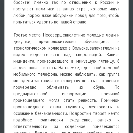
бросьте! Именно так по отношению к России и
поступают политики западных стран, которые ищут
любой, порою даже абсурдный повод для того, чтобы
попытаться ударить по нашей стране.
Третье место. Несовершеннолетние молодые люди и
девушки, предположительно обучающиеся в
технологическом колледже в Вольске, запечатлели на
видео издевательств над сверстницей. Запись
инцидента, произошедшего в минувшую пятницу, 6
апреля, попала в сеть. На съемке, сделанной камерой
мобильного телефона, можно наблюдать, как группа
молодежи заставила свою жертву встать на колени и
поочередно облизывать их обувь. По
предварительной информации, причиной
произошедшего могла стать ревность. Причиной
произошедшего стала глупость, жестокость и
осознание безнаказанности. Подростки творят нечто
подобное практически ежедневно, однако к
ответственности за содеянное привлекаются
единицы. Вроде как криминала особого нет, а