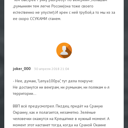
,румыниям тем легче России(она тоже своего
естественно не упустит).И хрен с ней трубой,а то мы из за
ее скоро ССУКАМИ станем.
joker_000
30 апреля 2018 21:04
- Нее, думаю, "Lenya100pa", тут дела покруче:
Не достанутся ни венграм, ни румынам, ни полякам к-л
территории...
ВВП всё предусмотрел. Пиzдец придёт на Сраную
Окраину, как и полагается, незаметно. Зелёные
человечки окажутся на Крещатике в нужный момент. А
момент этот настанет тогда, когда на Сраной Окаине