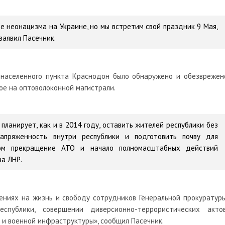
де неонацизма на Украине, но мы встретим свой праздник 9 Мая,
заявил Пасечник.
 населенного пункта Краснодон было обнаружено и обезврежен
ое на оптоволоконной магистрали.
планирует, как и в 2014 году, оставить жителей республики без
напряженность внутри республики и подготовить почву для
зом прекращение АТО и начало полномасштабных действий
ва ЛНР.
ениях на жизнь и свободу сотрудников Генеральной прокуратуры
публики, совершении диверсионно-террористических актов
и военной инфраструктуры», сообщил Пасечник.