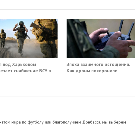
я под Харьковом
Эпоха взаимного истощения.
езает снабжение ВСУ в
Как дроны похоронили
нске и Краматорске
военное превосходство
натом мира по футболу или благополучием Донбасса, мы выберем