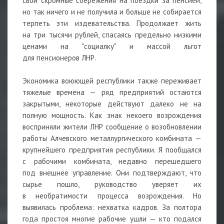
свои скромные сбережения на поездки за пенсией,
но так ничего и не получила и больше не собирается
терпеть эти издевательства. Продолжает жить
на три тысячи рублей, спасаясь предельно низкими
ценами на "социалку" и массой льгот
для пенсионеров ЛНР.
Экономика воюющей республики также переживает
тяжелые времена — ряд предприятий остаются
закрытыми, некоторые действуют далеко не на
полную мощность. Как знак некоего возрождения
восприняли жители ЛНР сообщение о возобновлении
работы Алчевского металлургического комбината —
крупнейшего предприятия республики. Я пообщался
с рабочими комбината, недавно перешедшего
под внешнее управление. Они подтверждают, что
сырье пошло, руководство уверяет их
в необратимости процесса возрождения. Но
выявилась проблема: нехватка кадров. За полтора
года простоя многие рабочие ушли — кто подался