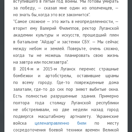
вступившего в пятый год войны. "Мы готовы умирать
за победу, — сказал мне один из ополченцев, —
но знать бы, когда это все закончится".
"Самое сложное — это жить в неопределенности, —
вторит ему Валерий Филиппов, ректор Луганской
академии культуры и искусств, прошедший плен
в батальоне "Айдар" и застенки СБУ. — Мы сейчас
между небом и землей. Поверьте, очень сложно,
когда ты не можешь планировать свою жизнь
на завтра или послезавтра".
В 2014-м и 2015-м Луганск перенес страшные
бомбежки и артобстрелы, оставившие шрамы
по всему городу. Где-то поврежденные дома
залатали, где-то до сих пор зияют выбитые окна.
Есть полностью разрушенные здания. Примерно
полтора года столицу Луганской республики
не обстреливали, но две недели назад город
подвергся масштабному артналету. Украинские
войска
целенаправленно били
по месту
сосредоточения боевой техники времен Великой