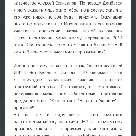
казачества Алексей Селиванов: "По поводу Донбасса
я могу сказать лишь одно: обратно в состав Украины
его уже никак нельзя будет впихнуть. Оккупации
никто не допустит <…> Многие люди здесь приняли
участие в ополчении, тысячи людей включились
в противостояние украинскому перевороту 2014
года. Кто-то воевал, кто-то стоял на блокпостах. В
каждой семье есть участник сопротивления".
Именно поэтому, по мнению главы Союза писателей
ЛНР Глеба Боброва, жители ЛНР понимают, что
с приходом украинских силовиков начнется
"настоящий геноцид". Он говорит, что его коллега,
потерявшая мужа под обстрелами, постоянно
предупреждает: "Кто скажет "Назад в Украину" —
прокляну!"
Но он же и подчеркивает: нет никакого
расхождения между жителями ЛНР по этническому
признаку, как и нет неприятия украинского языка
и украинской культуры. По словам Боброва, спектакли