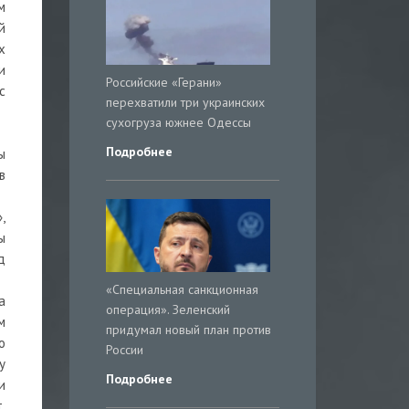
м
й
х
и
Российские «Герани»
с
перехватили три украинских
сухогруза южнее Одессы
Подробнее
ы
в
,
ы
д
«Специальная санкционная
а
операция». Зеленский
м
придумал новый план против
о
России
у
Подробнее
и
.