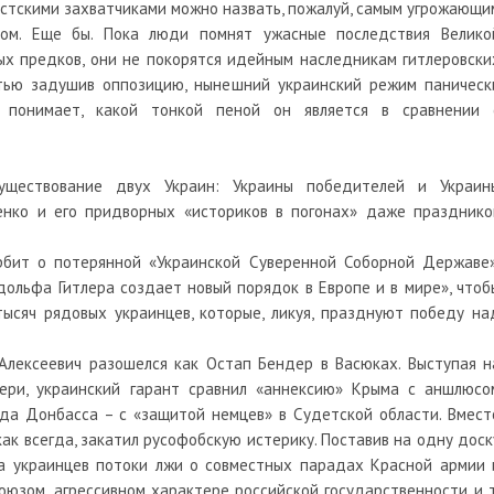
стскими захватчиками можно назвать, пожалуй, самым угрожающи
ром. Еще бы. Пока люди помнят ужасные последствия Велико
ых предков, они не покорятся идейным наследникам гитлеровски
стью задушив оппозицию, нынешний украинский режим паническ
 понимает, какой тонкой пеной он является в сравнении 
ществование двух Украин: Украины победителей и Украин
енко и его придворных «историков в погонах» даже празднико
рбит о потерянной «Украинской Суверенной Соборной Державе»
ольфа Гитлера создает новый порядок в Европе и в мире», чтоб
ысяч рядовых украинцев, которые, ликуя, празднуют победу на
Алексеевич разошелся как Остап Бендер в Васюках. Выступая н
ери, украинский гарант сравнил «аннексию» Крыма с аншлюсо
да Донбасса – с «защитой немцев» в Судетской области. Вмест
ак всегда, закатил русофобскую истерику. Поставив на одну доск
а украинцев потоки лжи о совместных парадах Красной армии 
оюзом, агрессивном характере российской государственности и т