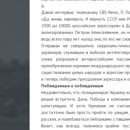
д.
Давая интервью телеканалу CBS News, П. П
«Да, вновь завоевать. И вернуть СССР или 
2500 до 10000 «российских агрессоров» в До
анонсированных Петром Алексеевичем, он н
ведь всего пару лет назад она, по его же сл
Открывая же совершенно сюрреалистическ
украинцев, служивших в войсках антигитлер
снова разразился антироссийским пасса
пренебрежения нормами международного прав
существования целых народов и агрессии пр
и теперь победим, преодолеем агрессора и об
Побежденные к побежденным
Неудивительно, что, позиционируя Украину к
решил встретить День Победы в компании
капитуляцию. И хотя Германия не счита
достаточно было просто пройти по улицам,
русских, и полюбоваться пейзажами, ставши
Визит, как всегда, получился крайне пу