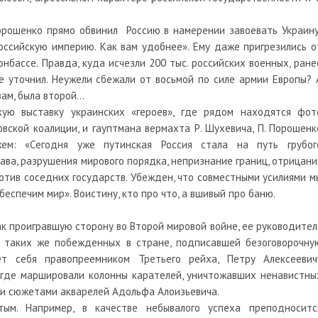
орошенко прямо обвинил Россию в намерении завоевать Украину
Российскую империю. Как вам удобнее». Ему даже пригрезились о
нбассе. Правда, куда исчезли 200 тыс. российских военных, ране
е уточнил. Неужели сбежали от восьмой по силе армии Европы? 
овам, была второй…
ую выставку украинских «героев», где рядом находятся фот
овской коалиции, и гауптмана вермахта Р. Шухевича, П. Порошенк
жем: «Сегодня уже путинская Россия стала на путь грубог
а, разрушения мирового порядка, непризнание границ, отрицани
отив соседних государств. Убежден, что совместными усилиями м
еспечим мир». Воистину, кто про что, а вшивый про баню.
ак проигравшую сторону во Второй мировой войне, ее руководител
 таких же побежденных в стране, подписавшей безоговорочну
ет себя правопреемником Третьего рейха, Петру Алексеевич
 где маршировали колонны карателей, уничтожавших ненавистны
ми сюжетами акварелей Адольфа Алоизьевича.
стым. Например, в качестве небывалого успеха преподноситс