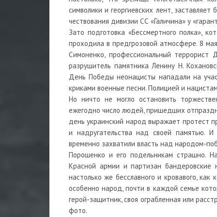
символики и георгиевских лент, заставляет 
чествования дивизии СС «Галичина» у «гарант
Зато подготовка «Бессмертного полка», ко
проходила в предгрозовой атмосфере. 8 мая
Симоненко, профессиональный террорист Д.
разрушитель памятника Ленину Н. Кохановс
День Победы неонацисты нападали на участ
криками военные песни. Полицией и нациста
Но ничто не могло остановить торжествен
ежегодно число людей, пришедших отпраздно
день украинский народ выражает протест п
и надругательства над своей памятью. И 
временно захватили власть над народом-по
Порошенко и его подельникам страшно. На
Красной армии и партизан бандеровские н
настолько же бесславного и кровавого, как
особенно народ, почти в каждой семье кото
герой-защитник, своя ограбленная или расст
фото.