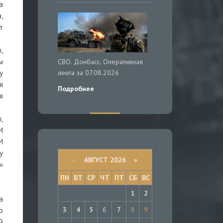
а
,
т
,
ы
СВО. Донбасс. Оперативная
лента за 07.08.2026
у
я
Подробнее
я
,
И
И
у
«
АВГУСТ 2026 »
»
ПН
ВТ
СР
ЧТ
ПТ
СБ
ВС
1
2
а
3
4
5
6
7
8
9
о
й