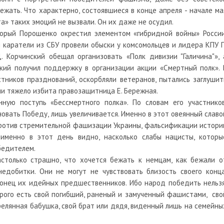
бежать. Что характерно, состоявшиеся в конце апреля - начале ма
а» таких эмоций не вызвали. Он их даже не осудил.
торый Порошенко окрестил элементом «гибридной войны» России
 каратели из СБУ провели обыски у комсомольцев и лидера КПУ П
 Корчинский обещал организовать «Полк дивизии "Галичина"», 
кий получил поддержку в организации акции «Смертный полк». 
ников празднований, оскорбляли ветеранов, пытались заглушит
ми тяжело избита правозащитница Е. Бережная.
ную поступь «Бессмертного полка». По словам его участников
вать Победу, лишь увеличивается. Именно в этот овеянный славо
ротив стремительной фашизации Украины, фальсификации истори
именно в этот день видно, насколько слабы нацисты, которы
бедителем.
столько страшно, что хочется бежать к немцам, как бежали о
едобитки. Они не могут не чувствовать близость своего конца
 конец их идейных предшественников. Ибо народ победить нельзя
рого есть свой погибший, раненый и замученный фашистами, сво
релянная бабушка, свой брат или дядя, виденный лишь на семейны