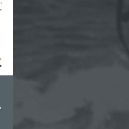
ю
е
ь
я