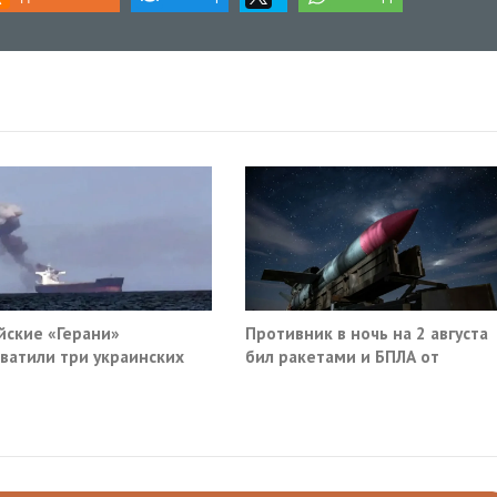
йские «Герани»
Противник в ночь на 2 августа
ватили три украинских
бил ракетами и БПЛА от
руза южнее Одессы
Ростова до Саратова