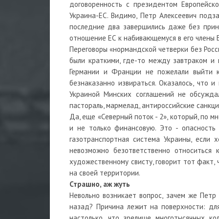
договоренность с президентом Европейско
Украина-ЕС. Видимо, Петр Алексеевич подз
последние два завершились даже без прин
отношение ЕС к набивающемуся в его члены 
Переговоры «нормандской четверки без Росс
были краткими, где-то между завтраком и 
Германии и Франции не пожелали выйти к
безнаказанно извираться. Оказалось, что и
Украиной Минских соглашений не обсуждал
пастораль, мармелад, антироссийские санкци
Да, еще «Северный поток - 2», который, по 
и не только финансовую. Это - опасность 
газотранспортная система Украины, если 
невозможно безответственно относиться 
художественному свисту, говорит тот факт, 
на своей территории.
Страшно, аж жуть
Невольно возникает вопрос, зачем же Петр 
назад? Причина лежит на поверхности: дл
настолько, что зрелище многотысячных к