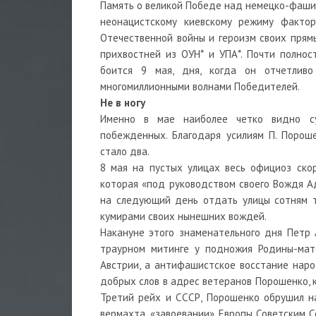
Память о великой Победе над немецко-фаши
неонацистскому киевскому режиму факто
Отечественной войны и героизм своих прям
прихвостней из ОУН* и УПА*. Почти полно
боится 9 мая, дня, когда он отчетливо
многомиллионными волнами Победителей.
Не в ногу
Именно в мае наиболее четко видно су
побежденных. Благодаря усилиям П. Порош
стало два.
8 мая на пустых улицах весь официоз ско
которая «под руководством своего Вождя Ад
на следующий день отдать улицы сотням т
кумирами своих нынешних вождей.
Накануне этого знаменательного дня Петр 
траурном митинге у подножия Родины-мат
Австрии, а антифашистское восстание наро
добрых слов в адрес ветеранов Порошенко, к
Третий рейх и СССР, Порошенко обрушил н
вермахта, «завоевании» Европы Советским С