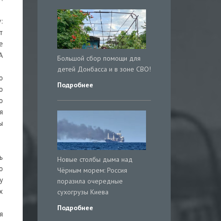
:
т
е
А
Большой сбор помощи для
детей Донбасса и в зоне СВО!
о
Подробнее
о
о
я
ы
ь
Новые столбы дыма над
ю
Чёрным морем: Россия
у
поразила очередные
х
сухогрузы Киева
Подробнее
я