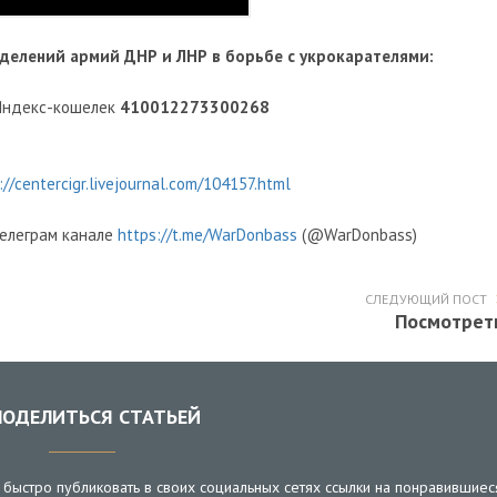
делений армий ДНР и ЛНР в борьбе с укрокарателями:
Яндекс-кошелек
410012273300268
://centercigr.livejournal.com/104157.html
телеграм канале
https://t.me/WarDonbass
(@WarDonbass)
СЛЕДУЮЩИЙ ПОСТ
Посмотрет
ОДЕЛИТЬСЯ СТАТЬЕЙ
быстро публиковать в своих социальных сетях ссылки на понравившиес