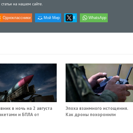
статьи на нашем сайте.
Одноклассники
Мой Мир
X
WhatsApp
вник в ночь на 2 августа
Эпоха взаимного истощения.
акетами и БПЛА от
Как дроны похоронили
ва до Саратова
военное превосходство