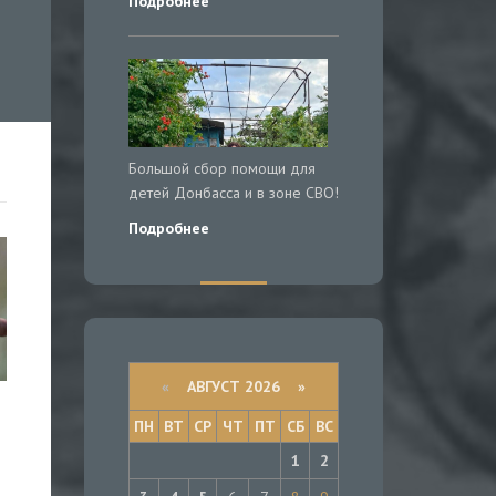
Подробнее
Большой сбор помощи для
детей Донбасса и в зоне СВО!
Подробнее
«
АВГУСТ 2026 »
ПН
ВТ
СР
ЧТ
ПТ
СБ
ВС
1
2