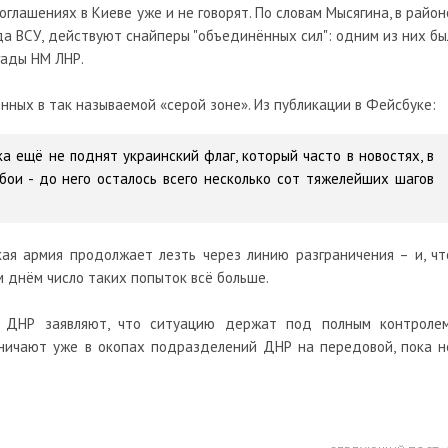
глашениях в Киеве уже и не говорят. По словам Мысягина, в район
да ВСУ, действуют снайперы "объединённых сил": одним из них бы
гады НМ ЛНР.
ных в так называемой «серой зоне». Из публикации в Фейсбуке:
ка ещё не поднят украинский флаг, который часто в новостях, в
бои - до него осталось всего несколько сот тяжелейших шагов
кая армия продолжает лезть через линию разграничения – и, чт
 днём число таких попыток всё больше.
 ДНР заявляют, что ситуацию держат под полным контролем
йничают уже в окопах подразделений ДНР на передовой, пока н