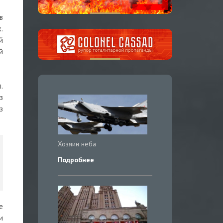
в
.
й
й
.
з
з
Хозяин неба
Подробнее
е
и