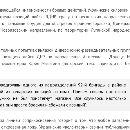
вающейся интенсивности боевых действий. Украинские силовики 
трелы позиций войск ЛДНР сразу на нескольких направлениях
ты, танковые орудия для обстрелов в районе Горловки, Донецко
-Новоазовским направлении, по территории Луганской народно
стоянных попытках вылазок диверсионно-разведывательных групп
а позициях войск ДНР по направлению Авдеевка – Донецк. И
 «волонтёра» Юрия Мысягина (авторский текст приводится бе
зведгруппы одного из подразделений 92-й бригады в районе
й из сепарских позиций автомат. Причём сепары настолько
ружию не был пристегнут магазин. Все случилось настолько
т они просто бросили и сбежали с позиций".
за линией соприкосновения говорит о том, что любое заявлени
откровенная ложь. Украинские «волонтёры» своими публикациям