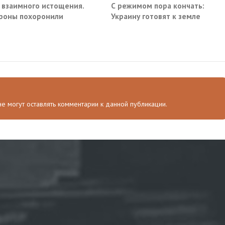
 взаимного истощения.
С режимом пора кончать:
роны похоронили
Украину готовят к земле
ое превосходство
 не могут оставлять комментарии к данной публикации.