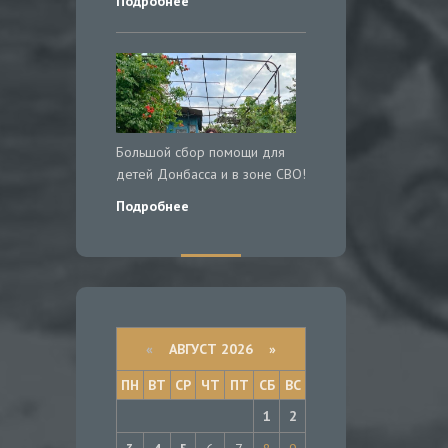
Подробнее
Большой сбор помощи для
детей Донбасса и в зоне СВО!
Подробнее
«
АВГУСТ 2026 »
ПН
ВТ
СР
ЧТ
ПТ
СБ
ВС
1
2