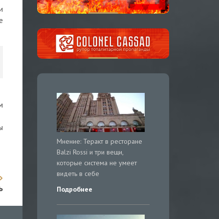
и
е
м
ы
Мнение: Теракт в ресторане
Balzi Rossi и три вещи,
которые система не умеет
видеть в себе
ь
Подробнее